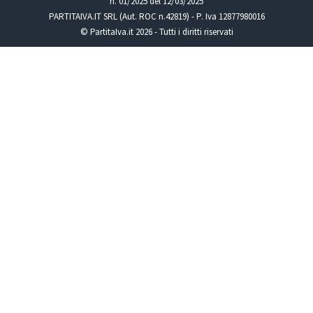
n. 01/2025 del 12/03/2025
PARTITAIVA.IT SRL (Aut. ROC n.42819) - P. Iva 12877980016
© PartitaIva.it 2026 - Tutti i diritti riservati