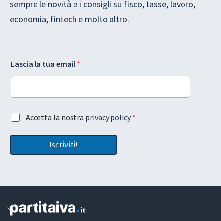
sempre le novità e i consigli su fisco, tasse, lavoro,
economia, fintech e molto altro.
A
G
Lascia la tua email
*
c
D
c
P
e
R
t
t
t
u
a
a
A
Accetta la nostra
privacy policy
*
z
L
c
i
a
c
o
y
Iscriviti!
e
n
o
t
e
u
t
A
t
a
c
z
c
i
e
o
t
n
t
e