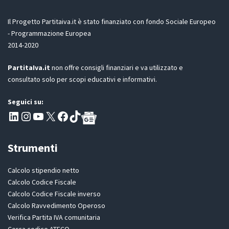
a
G
z
D
Il Progetto Partitaiva.it è stato finanziato con fondo Sociale Europeo
i
P
o
- Programmazione Europea
R
n
2014-2020
*
e
A
PartitaIva.it
non offre consigli finanziari e va utilizzato e
c
consultato solo per scopi educativi e informativi.
c
e
t
Seguici su:
t
Pagina LinkedIn PartitaIva
Instagram
Canale YouTube Evoluzione - Partitaiva.it
X
Segui PartitaIva su Facebook
TikTok
a
z
i
Strumenti
o
n
e
Calcolo stipendio netto
Calcolo Codice Fiscale
Calcolo Codice Fiscale inverso
Calcolo Ravvedimento Operoso
Verifica Partita IVA comunitaria
Cerca codice ATECO