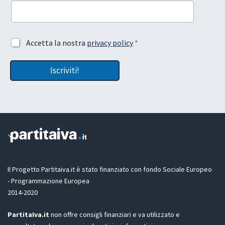
c
e
i
t
a
t
l
a
A
Accetta la nostra
privacy policy
*
a
z
c
*
i
c
o
Iscriviti!
e
n
t
e
t
L
a
a
z
s
i
c
o
i
n
a
e
L
G
a
D
Il Progetto Partitaiva.it è stato finanziato con fondo Sociale Europeo
y
P
o
- Programmazione Europea
R
u
2014-2020
*
t
PartitaIva.it
non offre consigli finanziari e va utilizzato e