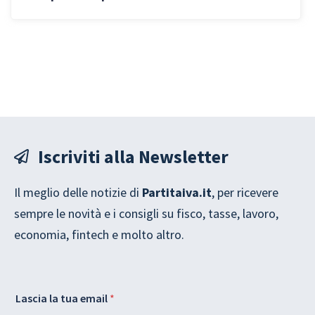
informatici: i rischi e come tutelarsi
Iscriviti alla Newsletter
Il meglio delle notizie di
Partitaiva.it
, per ricevere
sempre le novità e i consigli su fisco, tasse, lavoro,
economia, fintech e molto altro.
L
A
Lascia la tua email
*
a
c
s
c