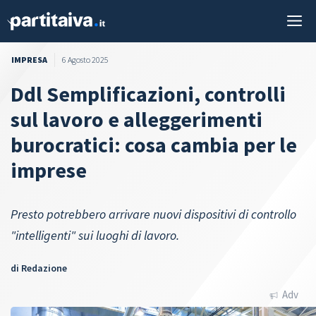
Vai
M
al
contenuto
IMPRESA
6 Agosto 2025
Ddl Semplificazioni, controlli
sul lavoro e alleggerimenti
burocratici: cosa cambia per le
imprese
Presto potrebbero arrivare nuovi dispositivi di controllo
"intelligenti" sui luoghi di lavoro.
di
Redazione
Adv