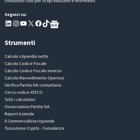
consultato solo per scopi educativi e informativi.
Seguici su:
Pagina LinkedIn PartitaIva
Instagram
Canale YouTube Evoluzione - Partitaiva.it
X
Segui PartitaIva su Facebook
TikTok
Strumenti
Calcolo stipendio netto
Calcolo Codice Fiscale
Calcolo Codice Fiscale inverso
Calcolo Ravvedimento Operoso
Verifica Partita IVA comunitaria
Cerca codice ATECO
Tutti i calcolatori
Osservatorio Partite IVA
Report Aziende
Il Commercialista risponde
Tassazione Crypto - Consulenza