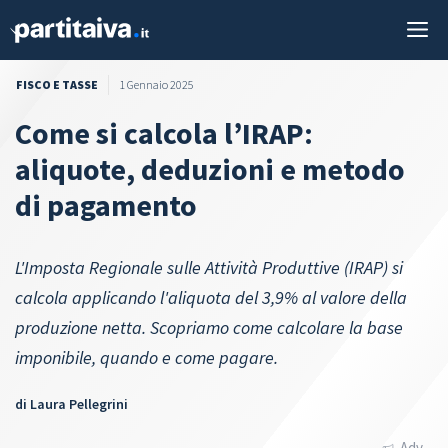
Vai
M
al
contenuto
FISCO E TASSE
1 Gennaio 2025
Come si calcola l’IRAP:
aliquote, deduzioni e metodo
di pagamento
L'Imposta Regionale sulle Attività Produttive (IRAP) si
calcola applicando l'aliquota del 3,9% al valore della
produzione netta. Scopriamo come calcolare la base
imponibile, quando e come pagare.
di
Laura Pellegrini
Adv