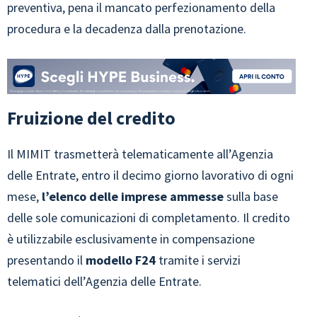
preventiva, pena il mancato perfezionamento della
procedura e la decadenza dalla prenotazione.
Fruizione del credito
Il MIMIT trasmetterà telematicamente all’Agenzia
delle Entrate, entro il decimo giorno lavorativo di ogni
mese,
l’elenco delle imprese ammesse
sulla base
delle sole comunicazioni di completamento. Il credito
è utilizzabile esclusivamente in compensazione
presentando il
modello F24
tramite i servizi
telematici dell’Agenzia delle Entrate.