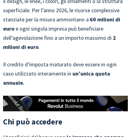
il design, le linee, i colori, gli ornamenti o la struttura
superficiale. Per l’anno 2026, le risorse complessive
stanziate per la misura ammontano a
60 milioni di
euro
e ogni singola impresa può beneficiare
dell’agevolazione fino a un importo massimo di
2
milioni di euro
.
Il credito d’imposta maturato deve essere in ogni
caso utilizzato interamente in
un’unica quota
annuale.
Chi può accedere