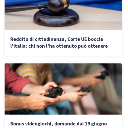
Reddito di cittadinanza, Corte UE boccia
l’Italia: chi non l’ha ottenuto può ottenere
oggi il rimborso
Bonus videogiochi, domande dal 19 giugno