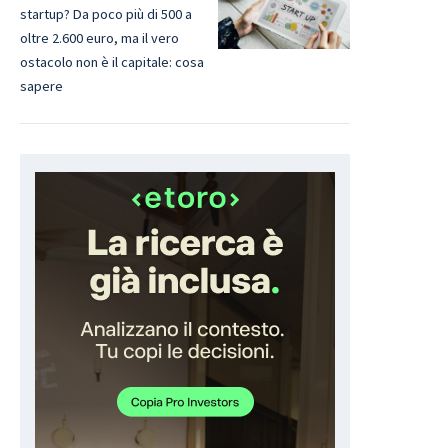
startup? Da poco più di 500 a
oltre 2.600 euro, ma il vero
ostacolo non è il capitale: cosa
sapere