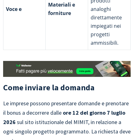
prodotti
Materiali e
Voce e
analoghi
forniture
direttamente
impiegati nei
progetti
ammissibili.
Come inviare la domanda
Le imprese possono presentare domande e prenotare
il bonus a decorrere dalle
ore 12 del giorno 7 luglio
2026
sul sito istituzionale del MIMIT, in relazione a
ogni singolo progetto programmato. La richiesta deve