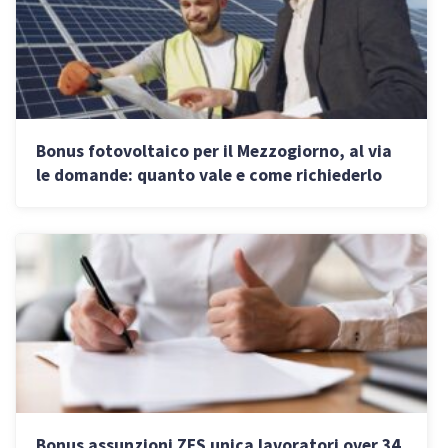
Bonus fotovoltaico per il Mezzogiorno, al via
le domande: quanto vale e come richiederlo
Bonus assunzioni ZES unica lavoratori over 34,