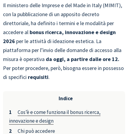
Il ministero delle Imprese e del Made in Italy (MIMIT),
con la pubblicazione di un apposito decreto
direttoriale, ha definito i termini e le modalità per
accedere al
bonus ricerca, innovazione e design
2026
per le attività di ideazione estetica. La
piattaforma per l’invio delle domande di accesso alla
misura è operativa
da oggi, a partire dalle ore 12.
Per poter procedere, però, bisogna essere in possesso
di specifici
requisiti
.
Indice
Cos’è e come funziona il bonus ricerca,
innovazione e design
Chi può accedere