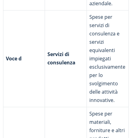
aziendale.
Spese per
servizi di
consulenza e
servizi
equivalenti
Servizi di
Voce d
impiegati
consulenza
esclusivamente
per lo
svolgimento
delle attività
innovative.
Spese per
materiali,
forniture e altri