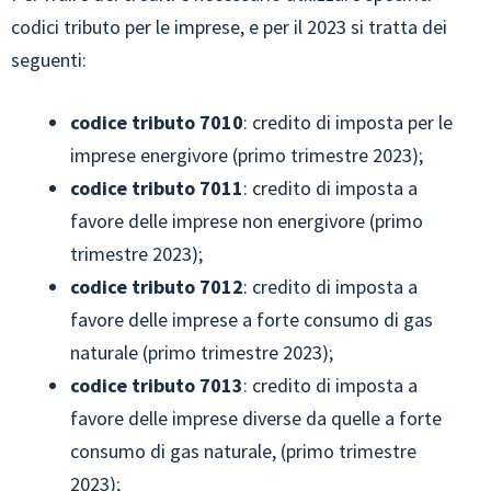
codici tributo per le imprese, e per il 2023 si tratta dei
seguenti:
codice tributo 7010
: credito di imposta per le
imprese energivore (primo trimestre 2023);
codice tributo 7011
: credito di imposta a
favore delle imprese non energivore (primo
trimestre 2023);
codice tributo 7012
: credito di imposta a
favore delle imprese a forte consumo di gas
naturale (primo trimestre 2023);
codice tributo 7013
: credito di imposta a
favore delle imprese diverse da quelle a forte
consumo di gas naturale, (primo trimestre
2023);