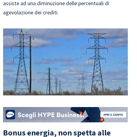
assiste ad una diminuzione delle percentuali di
agevolazione dei crediti.
Bonus energia, non spetta alle