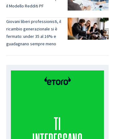
il Modello Redditi PF
Giovani liberi professionisti, il
ricambio generazionale si è
fermato: under 35 al 16% e
guadagnano sempre meno