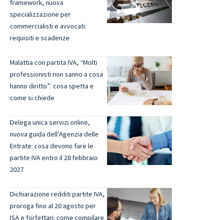
framework, nuova
specializzazione per
commercialisti e avvocati:
requisiti e scadenze
Malattia con partita IVA, “Molti
professionisti non sanno a cosa
hanno diritto”: cosa spetta e
come si chiede
Delega unica servizi online,
nuova guida dell’Agenzia delle
Entrate: cosa devono fare le
partite IVA entro il 28 febbraio
2027
Dichiarazione redditi partite IVA,
proroga fino al 20 agosto per
ISA e forfettari: come compilare