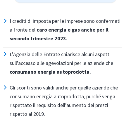
I crediti di imposta per le imprese sono confermati
a fronte del
caro energia e gas anche per il
secondo trimestre 2023.
L’Agenzia delle Entrate chiarisce alcuni aspetti
sull’accesso alle agevolazioni per le aziende che
consumano energia autoprodotta.
Gli sconti sono validi anche per quelle aziende che
consumano energia autoprodotta, purché venga
rispettato il requisito dell’aumento dei prezzi
rispetto al 2019.