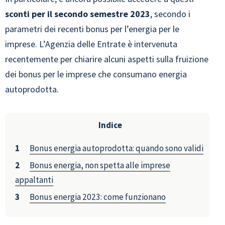
sconti per il secondo semestre 2023
, secondo i
parametri dei recenti bonus per l’energia per le
imprese. L’Agenzia delle Entrate è intervenuta
recentemente per chiarire alcuni aspetti sulla fruizione
dei bonus per le imprese che consumano energia
autoprodotta.
Indice
Bonus energia autoprodotta: quando sono validi
Bonus energia, non spetta alle imprese
appaltanti
Bonus energia 2023: come funzionano