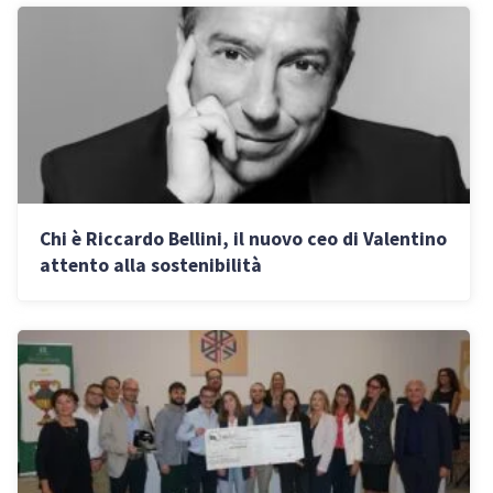
Chi è Riccardo Bellini, il nuovo ceo di Valentino
attento alla sostenibilità