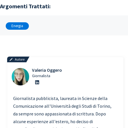
Argomenti Trattati:
Energia
Autore
Valeria Oggero
Giornalista
Giornalista pubblicista, laureata in Scienze della
Comunicazione all'Università degli Studi di Torino,
da sempre sono appassionata di scrittura. Dopo
alcune esperienze all'estero, ho deciso di