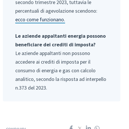
secondo trimestre 2023, tuttavia le
percentuali di agevolazione scendono:
ecco come funzionano.
Le aziende appaltanti energia possono
beneficiare dei crediti di imposta?
Le aziende appaltanti non possono
accedere ai crediti di imposta per il
consumo di energia e gas con calcolo
analitico, secondo la risposta ad interpello
n.373 del 2023.