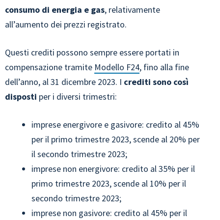
consumo di energia e gas
, relativamente
all’aumento dei prezzi registrato.
Questi crediti possono sempre essere portati in
compensazione tramite
Modello F24
, fino alla fine
dell’anno, al 31 dicembre 2023. I
crediti sono così
disposti
per i diversi trimestri:
imprese energivore e gasivore: credito al 45%
per il primo trimestre 2023, scende al 20% per
il secondo trimestre 2023;
imprese non energivore: credito al 35% per il
primo trimestre 2023, scende al 10% per il
secondo trimestre 2023;
imprese non gasivore: credito al 45% per il