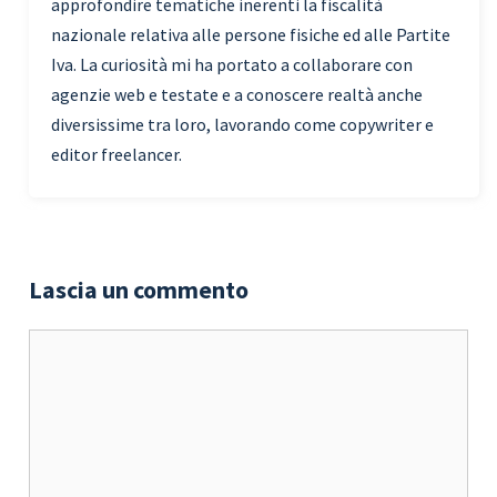
approfondire tematiche inerenti la fiscalità
nazionale relativa alle persone fisiche ed alle Partite
Iva. La curiosità mi ha portato a collaborare con
agenzie web e testate e a conoscere realtà anche
diversissime tra loro, lavorando come copywriter e
editor freelancer.
Lascia un commento
Commento