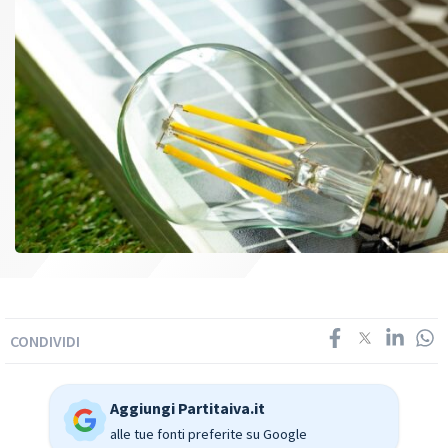
CONDIVIDI
Aggiungi Partitaiva.it
alle tue fonti preferite su Google