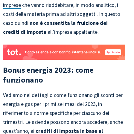
imprese
che vanno riaddebitare, in modo analitico, i
costi della materia prima ad altri soggetti. In questo
caso quindi
non è consentita la fruizione dei
crediti di imposta
all’impresa appaltante.
Bonus energia 2023: come
funzionano
Vediamo nel dettaglio come funzionano gli sconti per
energia e gas per i primi sei mesi del 2023, in
riferimento a norme specifiche per ciascuno dei
trimestri. Le aziende possono ancora accedere, anche
quest’anno, ai
crediti di imposta in base al