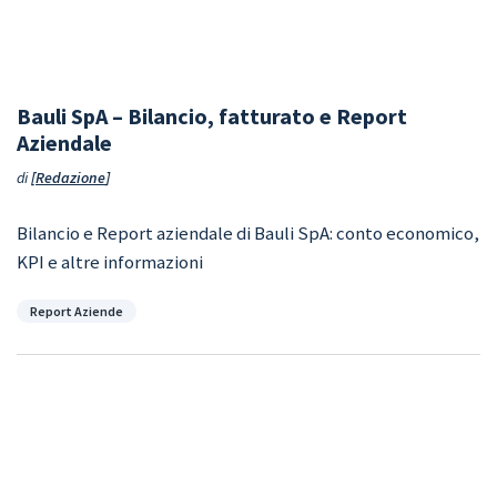
Bauli SpA – Bilancio, fatturato e Report
Aziendale
di
Redazione
Bilancio e Report aziendale di Bauli SpA: conto economico,
KPI e altre informazioni
Categorie
Report Aziende
Fusione tra Axerve e Fabrick: tutti i servizi
finanziari per le imprese
di
Redazione