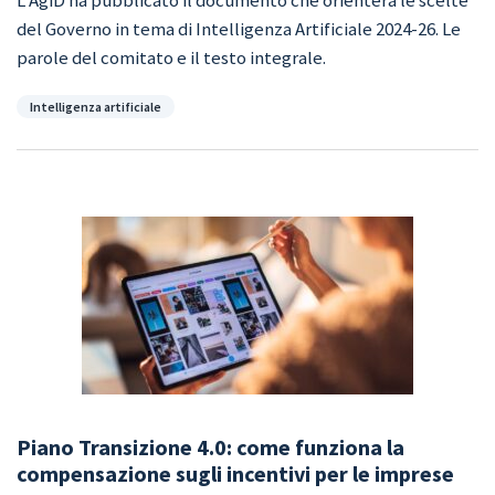
L’AgiD ha pubblicato il documento che orienterà le scelte
del Governo in tema di Intelligenza Artificiale 2024-26. Le
parole del comitato e il testo integrale.
Categorie
Intelligenza artificiale
Piano Transizione 4.0: come funziona la
compensazione sugli incentivi per le imprese