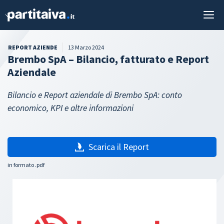
Vai
M
al
contenuto
REPORT AZIENDE
13 Marzo 2024
Brembo SpA – Bilancio, fatturato e Report
Aziendale
Bilancio e Report aziendale di Brembo SpA: conto
economico, KPI e altre informazioni
Scarica il Report
in formato .pdf