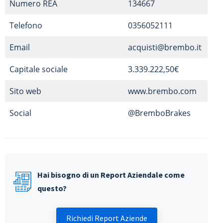
Numero REA
134667
Telefono
0356052111
Email
acquisti@brembo.it
Capitale sociale
3.339.222,50€
Sito web
www.brembo.com
Social
@BremboBrakes
Hai bisogno di un Report Aziendale come
questo?
Richiedi Report Aziende