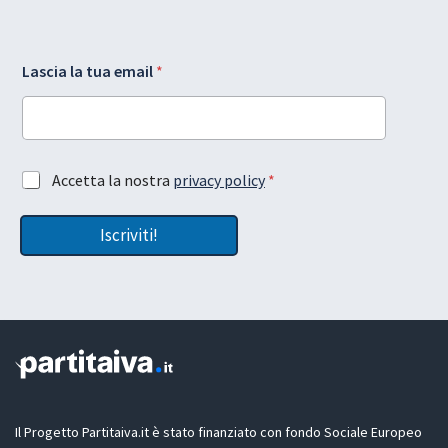
A
G
Lascia la tua email
*
c
D
c
P
e
R
t
G
t
D
a
P
A
Accetta la nostra
privacy policy
*
z
R
c
i
t
c
o
u
Iscriviti!
e
n
a
t
e
t
t
a
u
z
a
i
l
o
a
n
e
G
D
Il Progetto Partitaiva.it è stato finanziato con fondo Sociale Europeo
P