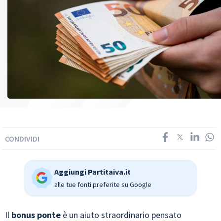
CONDIVIDI
Aggiungi Partitaiva.it
alle tue fonti preferite su Google
Il
bonus ponte
è un aiuto straordinario pensato