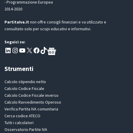
- Programmazione Europea
R
2014-2020
*
PartitaIva.it
non offre consigli finanziari e va utilizzato e
consultato solo per scopi educativi e informativi.
Seguici su:
Pagina LinkedIn PartitaIva
Instagram
Canale YouTube Evoluzione - Partitaiva.it
X
Segui PartitaIva su Facebook
TikTok
Strumenti
Calcolo stipendio netto
Calcolo Codice Fiscale
Calcolo Codice Fiscale inverso
Calcolo Ravvedimento Operoso
Verifica Partita IVA comunitaria
Cerca codice ATECO
Tutti i calcolatori
Osservatorio Partite IVA