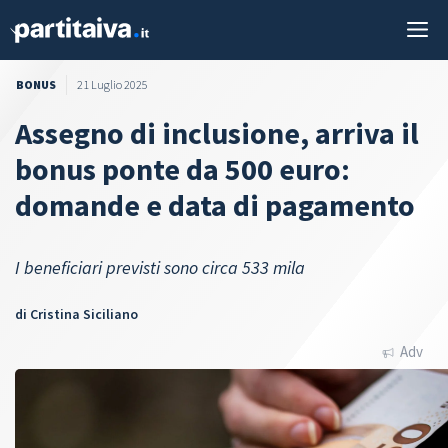
Vai
M
al
contenuto
BONUS
21 Luglio 2025
Assegno di inclusione, arriva il
bonus ponte da 500 euro:
domande e data di pagamento
I beneficiari previsti sono circa 533 mila
di
Cristina Siciliano
Adv