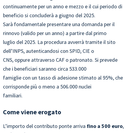
continuamente per un anno e mezzo e il cui periodo di
beneficio si concluderà a giugno del 2025.
Sarà fondamentale presentare una domanda per il
rinnovo (valido per un anno) a partire dal primo
luglio del 2025. La procedura avverrà tramite il sito
dell’INPS, autenticandosi con SPID, CIE o
CNS, oppure attraverso CAF o patronato. Si prevede
che i beneficiari saranno circa 533.000
famiglie con un tasso di adesione stimato al 95%, che
corrisponde più o meno a 506.000 nuclei
familiari.
Come viene erogato
L’importo del contributo ponte arriva
fino a 500 euro
,