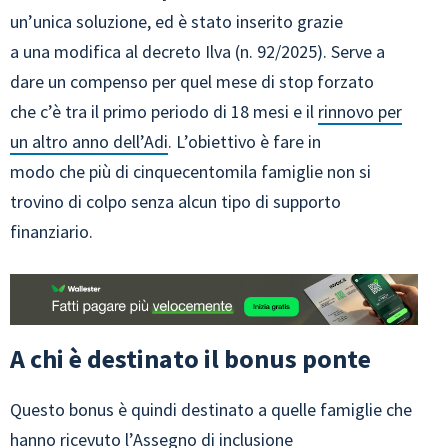
un’unica soluzione, ed è stato inserito grazie
a una modifica al decreto Ilva (n. 92/2025). Serve a
dare un compenso per quel mese di stop forzato
che c’è tra il primo periodo di 18 mesi e il
rinnovo per
un altro anno dell’Adi
. L’obiettivo è fare in
modo che più di cinquecentomila famiglie non si
trovino di colpo senza alcun tipo di supporto
finanziario.
A chi è destinato il bonus ponte
Questo bonus è quindi destinato a quelle famiglie che
hanno ricevuto l’Assegno di inclusione