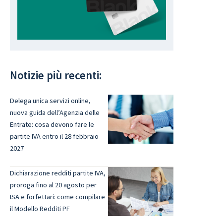
Notizie più recenti:
Delega unica servizi online,
nuova guida dell’Agenzia delle
Entrate: cosa devono fare le
partite IVA entro il 28 febbraio
2027
Dichiarazione redditi partite IVA,
proroga fino al 20 agosto per
ISA e forfettari: come compilare
il Modello Redditi PF