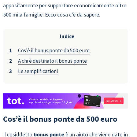
appositamente per supportare economicamente oltre
500 mila famiglie. Ecco cosa c’è da sapere.
Indice
Cos’è il bonus ponte da 500 euro
A chi è destinato il bonus ponte
Le semplificazioni
Cos’è il bonus ponte da 500 euro
Il cosiddetto
bonus ponte
è un aiuto che viene dato in