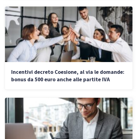
Incentivi decreto Coesione, al via le domande:
bonus da 500 euro anche alle partite IVA