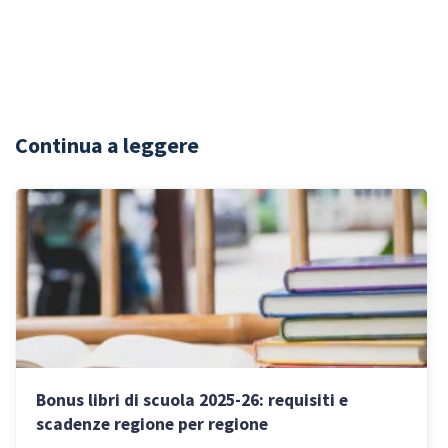
Continua a leggere
Bonus libri di scuola 2025-26: requisiti e
scadenze regione per regione