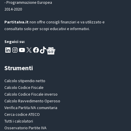
- Programmazione Europea
R
2014-2020
*
PartitaIva.it
non offre consigli finanziari e va utilizzato e
consultato solo per scopi educativi e informativi.
Seguici su:
Pagina LinkedIn PartitaIva
Instagram
Canale YouTube Evoluzione - Partitaiva.it
X
Segui PartitaIva su Facebook
TikTok
Strumenti
Calcolo stipendio netto
Calcolo Codice Fiscale
Calcolo Codice Fiscale inverso
Calcolo Ravvedimento Operoso
Verifica Partita IVA comunitaria
Cerca codice ATECO
Tutti i calcolatori
Osservatorio Partite IVA