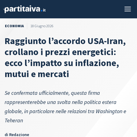
Vai
M
al
contenuto
ECONOMIA
18 Giugno 2026
Raggiunto l’accordo USA-Iran,
crollano i prezzi energetici:
ecco l’impatto su inflazione,
mutui e mercati
Se confermata ufficialmente, questa firma
rappresenterebbe una svolta nella politica estera
globale, in particolare nelle relazioni tra Washington e
Teheran
di
Redazione