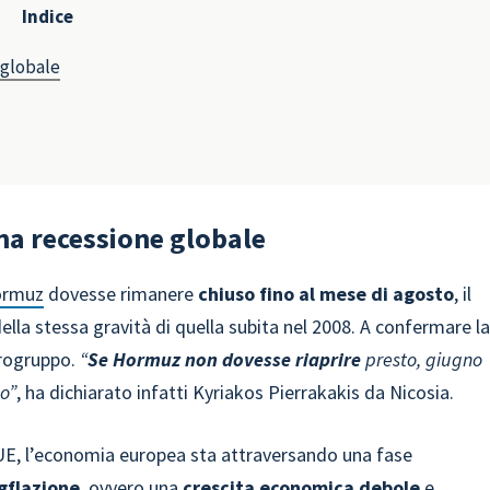
Indice
 globale
una recessione globale
ormuz
dovesse rimanere
chiuso fino al mese di agosto
, il
lla stessa gravità di quella subita nel 2008. A confermare l
urogruppo.
“
Se Hormuz non dovesse riaprire
presto, giugno
no”
, ha dichiarato infatti Kyriakos Pierrakakis da Nicosia.
UE, l’economia europea sta attraversando una fase
gflazione
, ovvero una
crescita economica debole
e