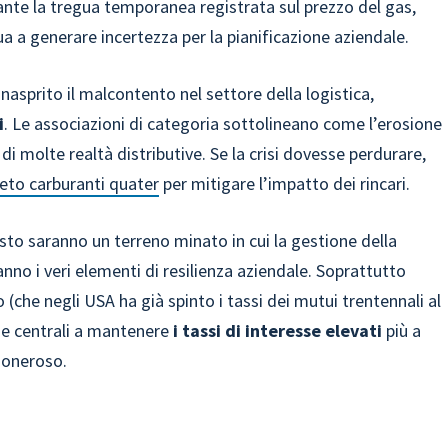
stante la tregua temporanea registrata sul prezzo del gas,
a a generare incertezza per la pianificazione aziendale.
inasprito il malcontento nel settore della logistica,
i
. Le associazioni di categoria sottolineano come l’erosione
di molte realtà distributive. Se la crisi dovesse perdurare,
creto carburanti quater
per mitigare l’impatto dei rincari.
osto saranno un terreno minato in cui la gestione della
ranno i veri elementi di resilienza aziendale. Soprattutto
o (che negli USA ha già spinto i tassi dei mutui trentennali al
he centrali a mantenere
i tassi di interesse elevati
più a
ù oneroso.