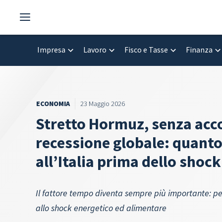
Vai
al
contenuto
Impresa
Lavoro
Fisco e Tasse
Finanza
ECONOMIA
23 Maggio 2026
Stretto Hormuz, senza acco
recessione globale: quant
all’Italia prima dello sho
Il fattore tempo diventa sempre più importante: pe
allo shock energetico ed alimentare