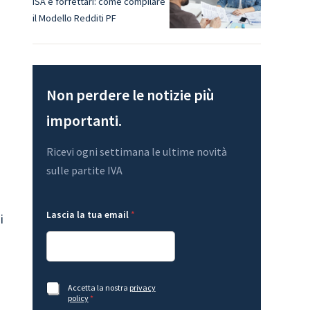
ISA e forfettari: come compilare
il Modello Redditi PF
Non perdere le notizie più
importanti.
Ricevi ogni settimana le ultime novità
sulle partite IVA
t
Lascia la tua email
*
u
i
a
G
D
P
R
L
L
A
Accetta la nostra
privacy
a
a
c
policy
*
s