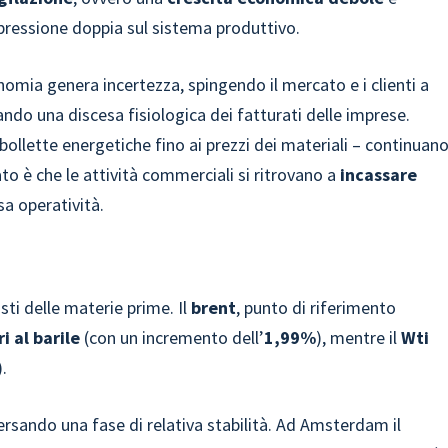
pressione doppia sul sistema produttivo.
onomia genera incertezza, spingendo il mercato e i clienti a
ndo una discesa fisiologica dei fatturati delle imprese.
e bollette energetiche fino ai prezzi dei materiali – continuan
ltato è che le attività commerciali si ritrovano a
incassare
sa operatività.
osti delle materie prime. Il
brent
, punto di riferimento
i al barile
(con un incremento dell’
1,99%
), mentre il
Wti
).
versando una fase di relativa stabilità. Ad Amsterdam il