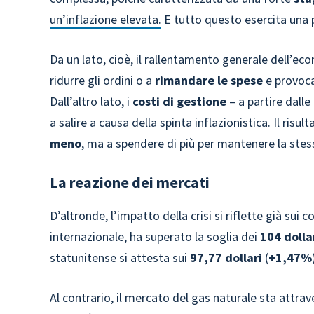
un’inflazione elevata.
E tutto questo esercita una 
Da un lato, cioè, il rallentamento generale dell’ec
ridurre gli ordini o a
rimandare le spese
e provoca
Dall’altro lato, i
costi di gestione
– a partire dall
a salire a causa della spinta inflazionistica. Il risu
meno
, ma a spendere di più per mantenere la stes
La reazione dei mercati
D’altronde, l’impatto della crisi si riflette già sui c
internazionale, ha superato la soglia dei
104 dollar
statunitense si attesta sui
97,77 dollari
(
+1,47%
Al contrario, il mercato del gas naturale sta attra