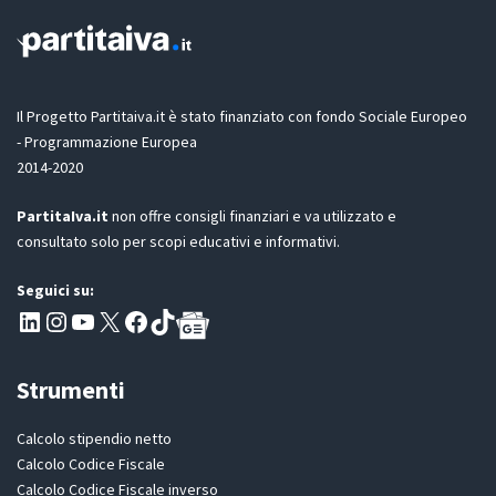
i
o
n
e
G
D
Il Progetto Partitaiva.it è stato finanziato con fondo Sociale Europeo
P
- Programmazione Europea
R
2014-2020
*
PartitaIva.it
non offre consigli finanziari e va utilizzato e
consultato solo per scopi educativi e informativi.
Seguici su:
Pagina LinkedIn PartitaIva
Instagram
Canale YouTube Evoluzione - Partitaiva.it
X
Segui PartitaIva su Facebook
TikTok
Strumenti
Calcolo stipendio netto
Calcolo Codice Fiscale
Calcolo Codice Fiscale inverso