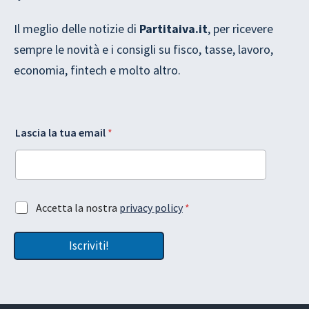
Il meglio delle notizie di
Partitaiva.it
, per ricevere
sempre le novità e i consigli su fisco, tasse, lavoro,
economia, fintech e molto altro.
e
l
Lascia la tua email
*
m
a
a
G
i
D
l
P
G
R
D
t
A
Accetta la nostra
privacy policy
*
P
u
c
R
a
c
L
Iscriviti!
e
a
t
y
t
o
a
u
z
t