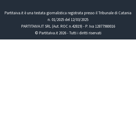
Partitaiva.it è una testata giornalistica registrata presso il Tribunale di Catania
n. 01/2025 del 12/03/2025
PARTITAIVA.IT SRL (Aut. ROC n.42819) - P. Iva 12877980016
© PartitaIva.it 2026 - Tutti i diritti riservati