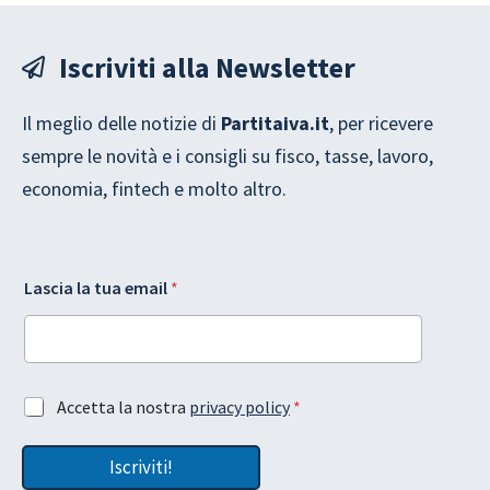
Iscriviti alla Newsletter
Il meglio delle notizie di
Partitaiva.it
, per ricevere
sempre le novità e i consigli su fisco, tasse, lavoro,
economia, fintech e molto altro.
e
l
Lascia la tua email
*
m
a
a
e
i
m
l
a
L
i
a
l
A
Accetta la nostra
privacy policy
*
y
t
c
o
u
c
u
a
Iscriviti!
e
t
t