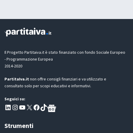
G
t
D
a
P
z
R
i
o
n
e
G
D
Il Progetto Partitaiva.it è stato finanziato con fondo Sociale Europeo
P
- Programmazione Europea
R
2014-2020
*
PartitaIva.it
non offre consigli finanziari e va utilizzato e
consultato solo per scopi educativi e informativi.
Seguici su:
Pagina LinkedIn PartitaIva
Instagram
Canale YouTube Evoluzione - Partitaiva.it
X
Segui PartitaIva su Facebook
TikTok
Strumenti