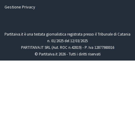
Gestione Privacy
Partitaiva.it è una testata giornalistica registrata presso il Tribunale di Catania
n. 01/2025 del 12/03/2025
PARTITAIVA.IT SRL (Aut. ROC n.42819) - P. Iva 12877980016
© PartitaIva.it 2026 - Tutti i diritti riservati