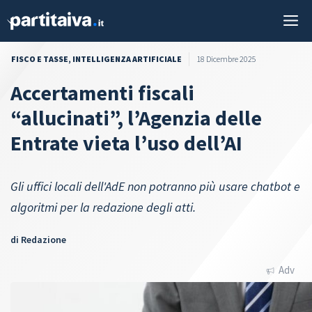
Vai
M
al
contenuto
FISCO E TASSE
,
INTELLIGENZA ARTIFICIALE
18 Dicembre 2025
Accertamenti fiscali
“allucinati”, l’Agenzia delle
Entrate vieta l’uso dell’AI
Gli uffici locali dell'AdE non potranno più usare chatbot e
algoritmi per la redazione degli atti.
di
Redazione
Adv