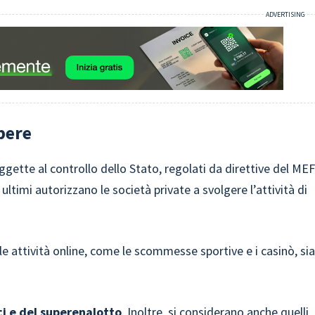
apere
ggette al controllo dello Stato, regolati da direttive del ME
ltimi autorizzano le società private a svolgere l’attività di
e attività online, come le scommesse sportive e i casinò, si
nci e del superenalotto
. Inoltre, si considerano anche quelli