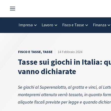
Vai
al
contenuto
Impresa
Lavoro
Fisco e Tasse
Finanza
FISCO E TASSE
,
TASSE
14 Febbraio 2024
Tasse sui giochi in Italia: 
vanno dichiarate
Se giochi al Superenalotto, al gratta e vinci, al Lo
montepremi ottenuto verrà tassato, in quanto forma
aliquote fiscali previste per legge e quando dichia