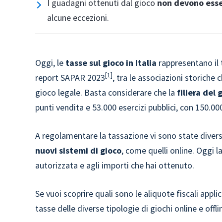
I guadagni ottenuti dal gioco
non devono esser
alcune eccezioni.
Oggi, le
tasse sul gioco in Italia
rappresentano il t
1
report SAPAR 2023
, tra le associazioni storiche 
gioco legale. Basta considerare che la
filiera del 
punti vendita e 53.000 esercizi pubblici, con 150.000
A regolamentare la tassazione vi sono state diverse
nuovi sistemi di gioco
, come quelli online. Oggi la
autorizzata e agli importi che hai ottenuto.
Se vuoi scoprire quali sono le aliquote fiscali applic
tasse delle diverse tipologie di giochi online e offl