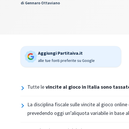
di
Gennaro Ottaviano
Aggiungi Partitaiva.it
alle tue fonti preferite su Google
Tutte le
vincite al gioco in Italia sono tassat
La disciplina fiscale sulle vincite al gioco onlin
prevedendo oggi un’aliquota variabile in base al