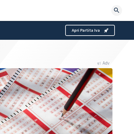
Searc
for:
Apri Partita Iva
Adv