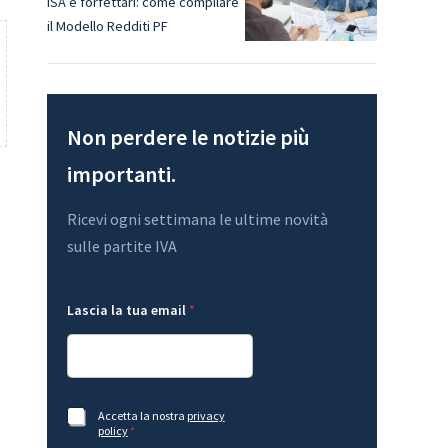
ISA e forfettari: come compilare
il Modello Redditi PF
Non perdere le notizie più
importanti.
Ricevi ogni settimana le ultime novità
F
sulle partite IVA
L
L
Lascia la tua email
*
a
a
y
s
o
c
a
u
i
t
a
e
G
m
D
A
Accetta la nostra
privacy
a
P
c
policy
*