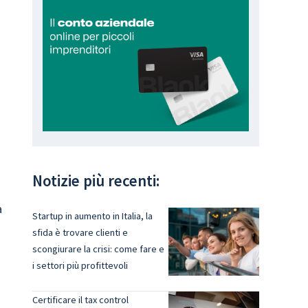
l
Notizie più recenti:
à
Startup in aumento in Italia, la
sfida è trovare clienti e
scongiurare la crisi: come fare e
i settori più profittevoli
Certificare il tax control