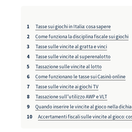
Tasse sui giochi in Italia: cosa sapere
Come funziona la disciplina fiscale sui giochi
Tasse sulle vincite al gratta e vinci
Tasse sulle vincite al superenalotto
Tassazione sulle vincite al lotto
Come funzionano le tasse sui Casinò online
Tasse sulle vincite ai giochi TV
Tassazione sull’utilizzo AWP e VLT
Quando inserire le vincite al gioco nella dichi
Accertamenti fiscali sulle vincite al gioco: c