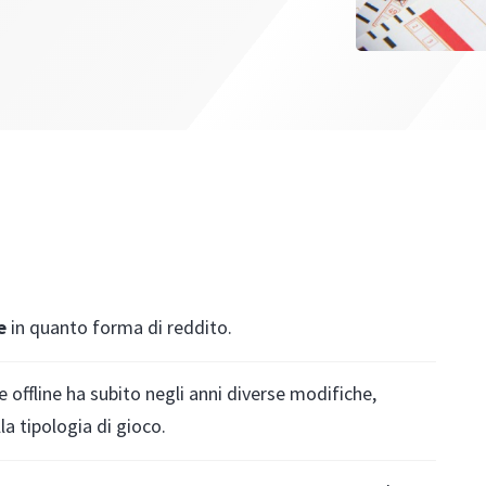
e
in quanto forma di reddito.
e e offline ha subito negli anni diverse modifiche,
la tipologia di gioco.