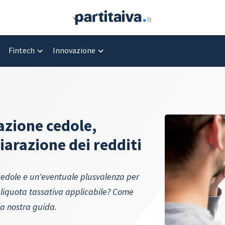
Fintech
Innovazione
azione cedole,
iarazione dei redditi
 cedole e un'eventuale plusvalenza per
’aliquota tassativa applicabile? Come
lla nostra guida.