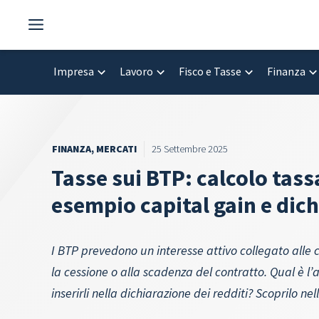
Vai
al
contenuto
Impresa
Lavoro
Fisco e Tasse
Finanza
FINANZA
,
MERCATI
25 Settembre 2025
Tasse sui BTP: calcolo tass
esempio capital gain e dich
I BTP prevedono un interesse attivo collegato alle
la cessione o alla scadenza del contratto. Qual è l
inserirli nella dichiarazione dei redditi? Scoprilo ne