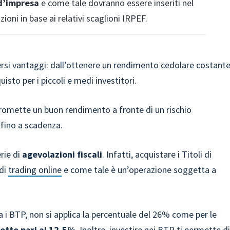
 d’impresa
e come tale dovranno essere inseriti nel
oni in base ai relativi scaglioni IRPEF.
rsi vantaggi: dall’ottenere un rendimento cedolare costant
quisto per i piccoli e medi investitori.
romette un buon rendimento a fronte di un rischio
 fino a scadenza.
rie di
agevolazioni fiscali
. Infatti, acquistare i Titoli di
 di
trading online
e come tale è un’operazione soggetta a
a i BTP, non si applica la percentuale del 26% come per le
otto pari al 12,5%
. Inoltre, investire nei BTP ti permette d