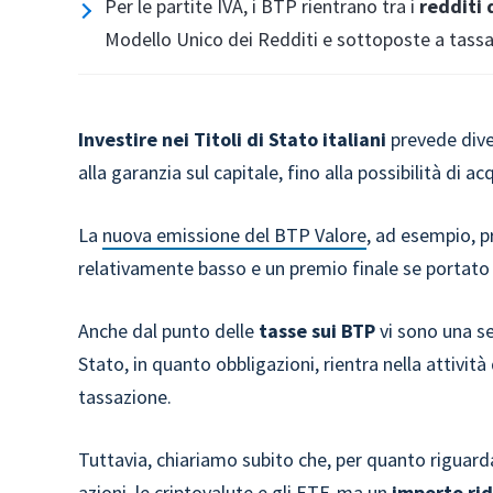
Per le partite IVA, i BTP rientrano tra i
redditi
Modello Unico dei Redditi e sottoposte a tassazi
Investire nei Titoli di Stato italiani
prevede dive
alla garanzia sul capitale, fino alla possibilità di ac
La
nuova emissione del BTP Valore
, ad esempio, p
relativamente basso e un premio finale se portato
Anche dal punto delle
tasse sui BTP
vi sono una se
Stato, in quanto obbligazioni, rientra nella attività
tassazione.
Tuttavia, chiariamo subito che, per quanto riguard
azioni, le criptovalute e gli ETF, ma un
importo rid