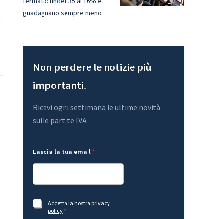
fermato: under 35 al 16% e
guadagnano sempre meno
Non perdere le notizie più
importanti.
Ricevi ogni settimana le ultime novità
sulle partite IVA
L
e
Lascia la tua email
*
a
m
s
a
c
i
i
l
a
L
e
a
m
s
A
Accetta la nostra
privacy
a
c
c
policy
*