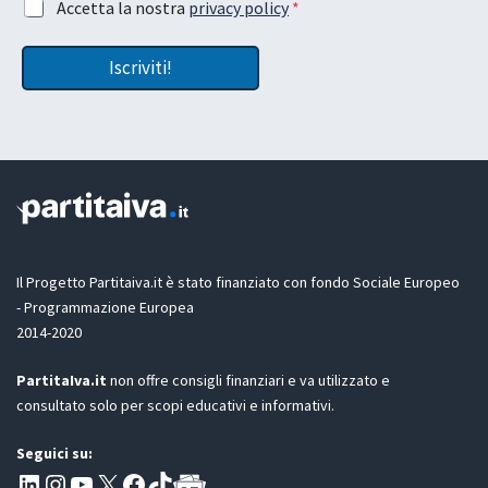
A
Accetta la nostra
privacy policy
*
z
*
c
i
c
o
Iscriviti!
e
n
t
e
t
L
a
a
z
y
i
o
o
u
n
t
e
e
G
m
D
Il Progetto Partitaiva.it è stato finanziato con fondo Sociale Europeo
a
P
i
- Programmazione Europea
R
l
2014-2020
*
PartitaIva.it
non offre consigli finanziari e va utilizzato e
consultato solo per scopi educativi e informativi.
Seguici su:
Pagina LinkedIn PartitaIva
Instagram
Canale YouTube Evoluzione - Partitaiva.it
X
Segui PartitaIva su Facebook
TikTok