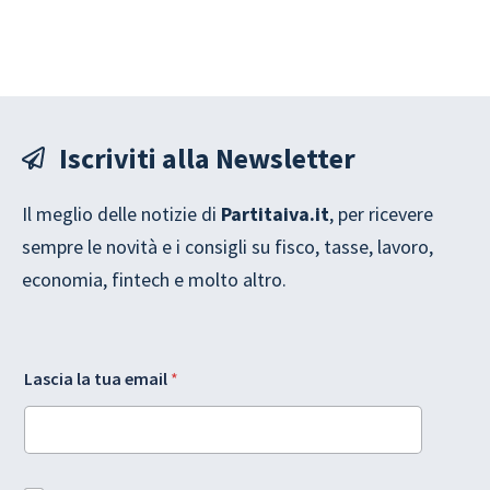
Iscriviti alla Newsletter
Il meglio delle notizie di
Partitaiva.it
, per ricevere
sempre le novità e i consigli su fisco, tasse, lavoro,
economia, fintech e molto altro.
A
G
Lascia la tua email
*
c
D
c
P
e
R
t
t
t
u
a
a