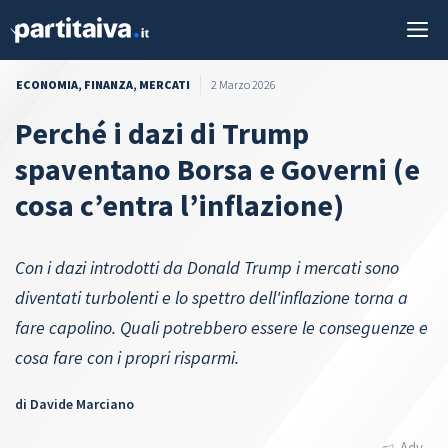
Vai
M
al
contenuto
ECONOMIA
,
FINANZA
,
MERCATI
2 Marzo 2026
Perché i dazi di Trump
spaventano Borsa e Governi (e
cosa c’entra l’inflazione)
Con i dazi introdotti da Donald Trump i mercati sono
diventati turbolenti e lo spettro dell'inflazione torna a
fare capolino. Quali potrebbero essere le conseguenze e
cosa fare con i propri risparmi.
di
Davide Marciano
Adv