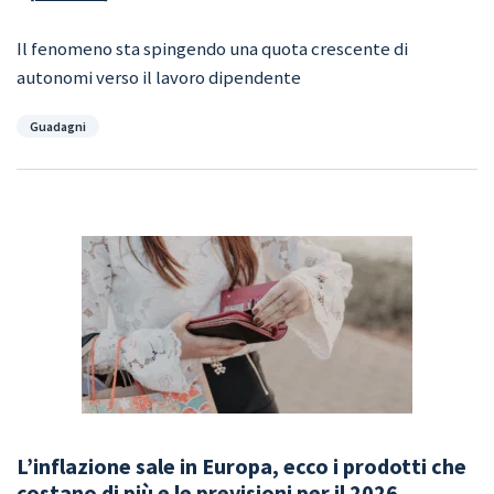
Il fenomeno sta spingendo una quota crescente di
autonomi verso il lavoro dipendente
Categorie
Guadagni
L’inflazione sale in Europa, ecco i prodotti che
costano di più e le previsioni per il 2026