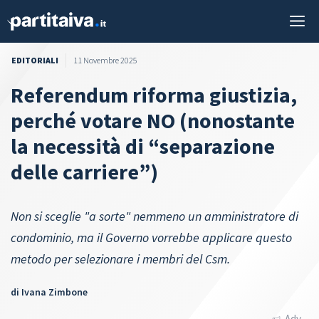
Vai
M
al
contenuto
EDITORIALI
11 Novembre 2025
Referendum riforma giustizia,
perché votare NO (nonostante
la necessità di “separazione
delle carriere”)
Non si sceglie "a sorte" nemmeno un amministratore di
condominio, ma il Governo vorrebbe applicare questo
metodo per selezionare i membri del Csm.
di
Ivana Zimbone
Adv