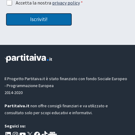
A
Accetta la nostra
privacy policy
*
*
c
c
A
e
c
c
t
Iscriviti!
e
c
t
t
e
a
t
t
z
a
t
i
z
a
o
i
z
n
o
i
e
n
o
e
n
G
e
D
Il Progetto Partitaiva.it è stato finanziato con fondo Sociale Europeo
P
- Programmazione Europea
R
2014-2020
*
PartitaIva.it
non offre consigli finanziari e va utilizzato e
consultato solo per scopi educativi e informativi.
Seguici su:
Pagina LinkedIn PartitaIva
Instagram
Canale YouTube Evoluzione - Partitaiva.it
X
Segui PartitaIva su Facebook
TikTok