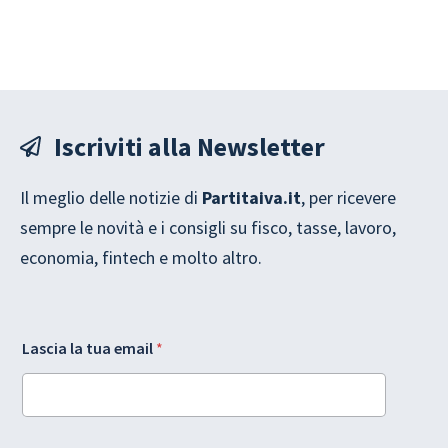
Iscriviti alla Newsletter
Il meglio delle notizie di
Partitaiva.it
, per ricevere
sempre le novità e i consigli su fisco, tasse, lavoro,
economia, fintech e molto altro.
l
Lascia la tua email
*
a
t
u
a
A
*
c