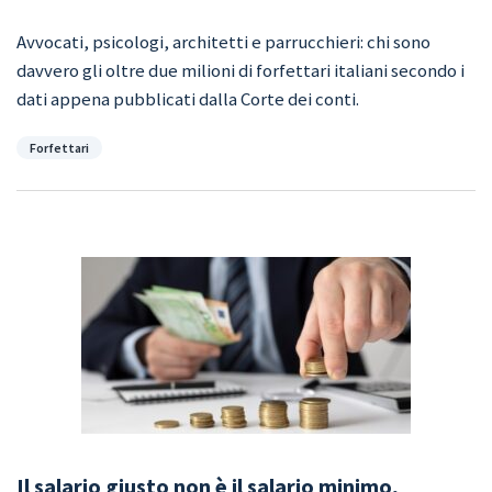
Avvocati, psicologi, architetti e parrucchieri: chi sono
davvero gli oltre due milioni di forfettari italiani secondo i
dati appena pubblicati dalla Corte dei conti.
Categorie
Forfettari
Il salario giusto non è il salario minimo,