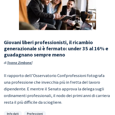
Giovani liberi professionisti, il ricambio
generazionale si è fermato: under 35 al 16% e
guadagnano sempre meno
di
Ivana Zimbone
Il rapporto dell’Osservatorio Confprofessioni fotografa
una professione che invecchia più in fretta del lavoro
dipendente. E mentre il Senato approva la delega sugli
ordinamenti professionali, il nodo dei primi anni di carriera
resta il più difficile da sciogliere.
Categorie
Info dati
Professioni