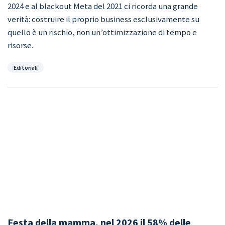
2024 e al blackout Meta del 2021 ci ricorda una grande
verità: costruire il proprio business esclusivamente su
quello è un rischio, non un’ottimizzazione di tempo e
risorse.
Categorie
Editoriali
Festa della mamma, nel 2026 il 58% delle