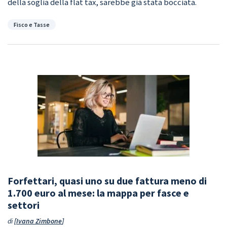
della soglia della flat tax, sarebbe già stata bocciata.
Categorie
Fisco e Tasse
Forfettari, quasi uno su due fattura meno di
1.700 euro al mese: la mappa per fasce e
settori
di
Ivana Zimbone