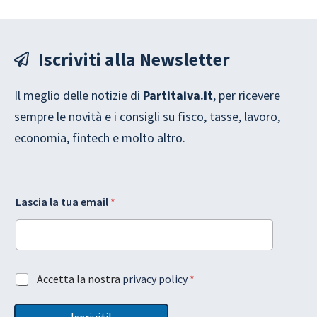
Iscriviti alla Newsletter
Il meglio delle notizie di
Partitaiva.it
, per ricevere
sempre le novità e i consigli su fisco, tasse, lavoro,
economia, fintech e molto altro.
l
L
Lascia la tua email
*
a
a
L
s
a
c
s
i
c
a
i
t
A
Accetta la nostra
privacy policy
*
a
u
c
e
a
c
m
G