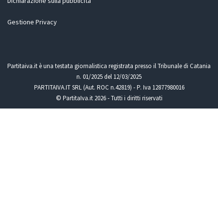
Dichiarazione sulla pubblicità
Gestione Privacy
Partitaiva.it è una testata giornalistica registrata presso il Tribunale di Catania
n. 01/2025 del 12/03/2025
PARTITAIVA.IT SRL (Aut. ROC n.42819) - P. Iva 12877980016
© PartitaIva.it 2026 - Tutti i diritti riservati