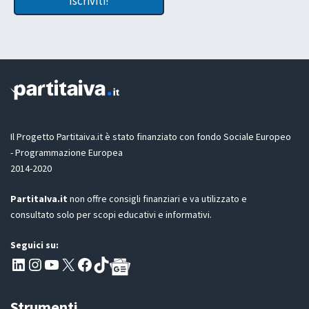
Iscriviti!
e
a
D
t
i
P
t
l
R
a
z
i
o
n
e
G
D
Il Progetto Partitaiva.it è stato finanziato con fondo Sociale Europeo
P
- Programmazione Europea
R
2014-2020
*
PartitaIva.it
non offre consigli finanziari e va utilizzato e
consultato solo per scopi educativi e informativi.
Seguici su:
Pagina LinkedIn PartitaIva
Instagram
Canale YouTube Evoluzione - Partitaiva.it
X
Segui PartitaIva su Facebook
TikTok
Strumenti