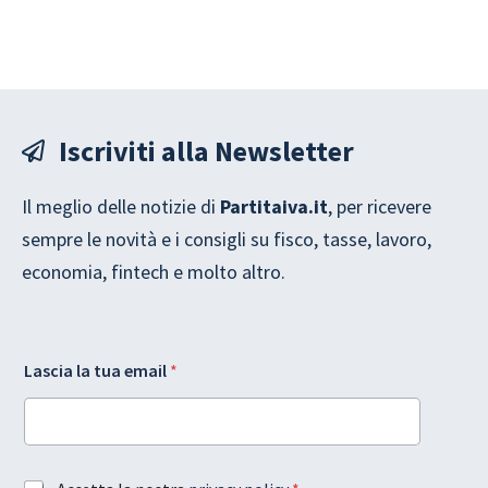
Iscriviti alla Newsletter
Il meglio delle notizie di
Partitaiva.it
, per ricevere
sempre le novità e i consigli su fisco, tasse, lavoro,
economia, fintech e molto altro.
L
G
Lascia la tua email
*
a
D
y
P
o
R
u
t
t
u
e
a
A