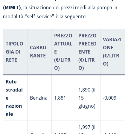
(MIMIT)
, la situazione dei prezzi medi alla pompa in
modalità “self service” è la seguente:
PREZZO
PREZZO
VARIAZI
TIPOLO
ATTUAL
PRECED
CARBU
ONE
GIA DI
E
ENTE
RANTE
(€/LITR
RETE
(€/LITR
(€/LITR
O)
O)
O)
Rete
stradal
1,890 (il
e
Benzina
1,881
15
-0,009
nazion
giugno)
ale
1,997 (il