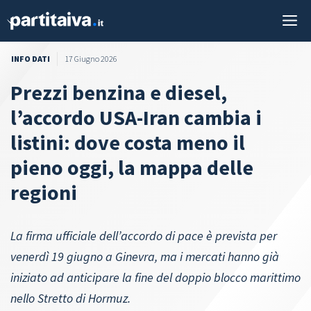
Vai
M
al
contenuto
INFO DATI
17 Giugno 2026
Prezzi benzina e diesel,
l’accordo USA-Iran cambia i
listini: dove costa meno il
pieno oggi, la mappa delle
regioni
La firma ufficiale dell’accordo di pace è prevista per
venerdì 19 giugno a Ginevra, ma i mercati hanno già
iniziato ad anticipare la fine del doppio blocco marittimo
nello Stretto di Hormuz.