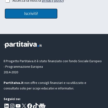
Accetta la nostra
privacy policy
*
m
L
c
a
a
c
i
s
Iscriviti!
e
l
c
t
t
i
t
u
a
a
a
z
i
o
n
e
G
D
Il Progetto Partitaiva.it è stato finanziato con fondo Sociale Europeo
P
- Programmazione Europea
R
2014-2020
*
PartitaIva.it
non offre consigli finanziari e va utilizzato e
consultato solo per scopi educativi e informativi.
Seguici su:
Pagina LinkedIn PartitaIva
Instagram
Canale YouTube Evoluzione - Partitaiva.it
X
Segui PartitaIva su Facebook
TikTok