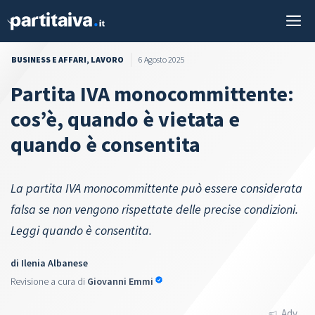
Vai
M
al
contenuto
BUSINESS E AFFARI
,
LAVORO
6 Agosto 2025
Partita IVA monocommittente:
cos’è, quando è vietata e
quando è consentita
La partita IVA monocommittente può essere considerata
falsa se non vengono rispettate delle precise condizioni.
Leggi quando è consentita.
di
Ilenia Albanese
Revisione a cura di
Giovanni Emmi
Adv