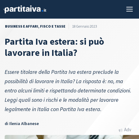
Vai
M
al
contenuto
BUSINESS E AFFARI
,
FISCO E TASSE
18 Gennaio 2023
Partita Iva estera: si può
lavorare in Italia?
Essere titolare della Partita Iva estera preclude la
possibilità di lavorare in Italia? La risposta è: no, ma
entro alcuni limiti e rispettando determinate condizioni.
Leggi quali sono i rischi e le modalità per lavorare
legalmente in Italia con Partita Iva estera.
di
Ilenia Albanese
Adv