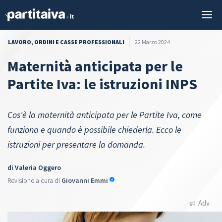
Vai
M
al
contenuto
LAVORO
,
ORDINI E CASSE PROFESSIONALI
22 Marzo 2024
Maternità anticipata per le
Partite Iva: le istruzioni INPS
Cos'è la maternità anticipata per le Partite Iva, come
funziona e quando è possibile chiederla. Ecco le
istruzioni per presentare la domanda.
di
Valeria Oggero
Revisione a cura di
Giovanni Emmi
Adv