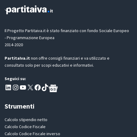
*
o
n
e
G
D
Il Progetto Partitaiva.it è stato finanziato con fondo Sociale Europeo
P
- Programmazione Europea
R
2014-2020
*
PartitaIva.it
non offre consigli finanziari e va utilizzato e
consultato solo per scopi educativi e informativi.
Seguici su:
Pagina LinkedIn PartitaIva
Instagram
Canale YouTube Evoluzione - Partitaiva.it
X
Segui PartitaIva su Facebook
TikTok
Strumenti
Calcolo stipendio netto
Calcolo Codice Fiscale
Calcolo Codice Fiscale inverso