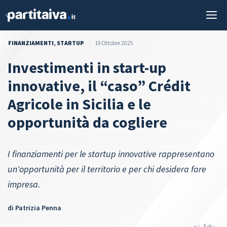
Vai
M
al
contenuto
FINANZIAMENTI
,
STARTUP
19 Ottobre 2025
Investimenti in start-up
innovative, il “caso” Crédit
Agricole in Sicilia e le
opportunità da cogliere
I finanziamenti per le startup innovative rappresentano
un'opportunità per il territorio e per chi desidera fare
impresa.
di
Patrizia Penna
Adv