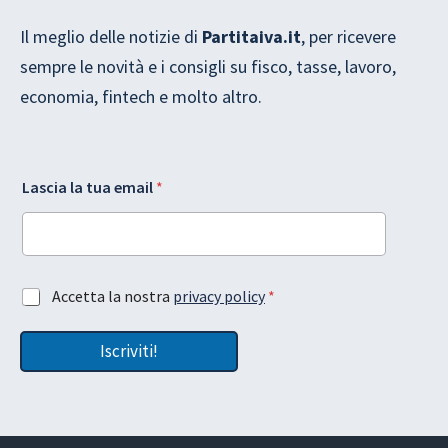
Il meglio delle notizie di
Partitaiva.it
, per ricevere
sempre le novità e i consigli su fisco, tasse, lavoro,
economia, fintech e molto altro.
t
G
Lascia la tua email
*
u
D
a
P
A
R
c
l
c
a
e
L
A
Accetta la nostra
privacy policy
*
t
a
c
t
s
c
a
c
Iscriviti!
e
z
i
t
i
a
t
o
a
n
z
e
i