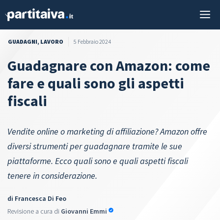
Vai
M
al
contenuto
GUADAGNI
,
LAVORO
5 Febbraio 2024
Guadagnare con Amazon: come
fare e quali sono gli aspetti
fiscali
Vendite online o marketing di affiliazione? Amazon offre
diversi strumenti per guadagnare tramite le sue
piattaforme. Ecco quali sono e quali aspetti fiscali
tenere in considerazione.
di
Francesca Di Feo
Revisione a cura di
Giovanni Emmi