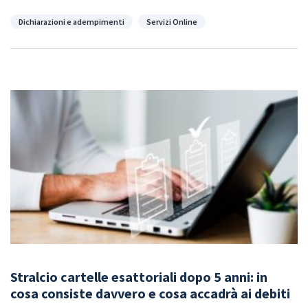
Categorie
Dichiarazioni e adempimenti
Servizi Online
Stralcio cartelle esattoriali dopo 5 anni: in
cosa consiste davvero e cosa accadrà ai debiti