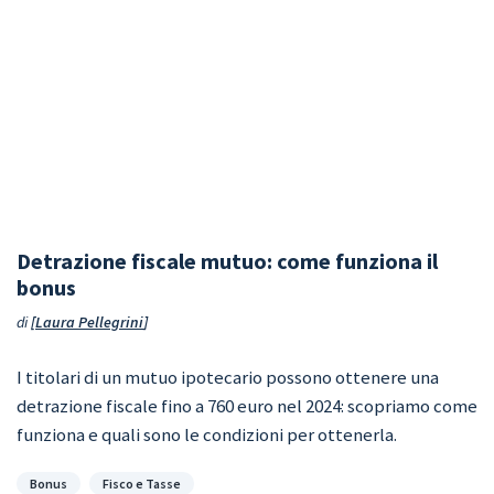
Detrazione fiscale mutuo: come funziona il
bonus
di
Laura Pellegrini
I titolari di un mutuo ipotecario possono ottenere una
detrazione fiscale fino a 760 euro nel 2024: scopriamo come
funziona e quali sono le condizioni per ottenerla.
Categorie
Bonus
Fisco e Tasse