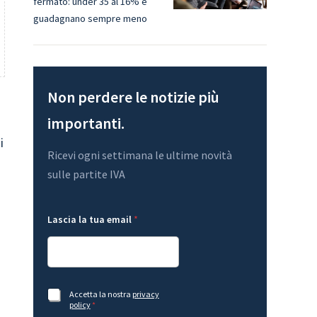
fermato: under 35 al 16% e
guadagnano sempre meno
Non perdere le notizie più
importanti.
i
Ricevi ogni settimana le ultime novità
sulle partite IVA
e
G
Lascia la tua email
*
m
D
a
P
i
R
l
*
G
A
D
c
P
c
A
Accetta la nostra
privacy
R
e
c
policy
*