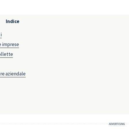
Indice
i
le imprese
ollette
are aziendale