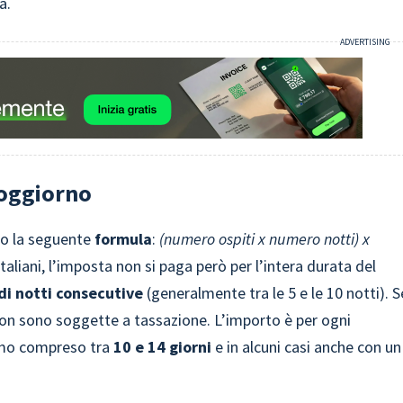
a.
soggiorno
do la seguente
formula
:
(numero ospiti x numero notti) x
aliani, l’imposta non si paga però per l’intera durata del
i notti consecutive
(generalmente tra le 5 e le 10 notti). S
 non sono soggette a tassazione. L’importo è per ogni
imo compreso tra
10 e 14 giorni
e in alcuni casi anche con un