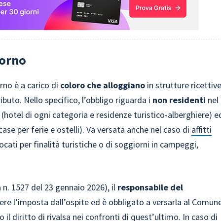
iorno
rno è a carico di
coloro che alloggiano
in strutture ricettiv
ributo. Nello specifico, l’obbligo riguarda i
non residenti
nel
(hotel di ogni categoria e residenze turistico-alberghiere) e
ase per ferie e ostelli). Va versata anche nel caso di
affitti
cati per finalità turistiche o di soggiorni in campeggi,
 n. 1527 del 23 gennaio 2026), il
responsabile del
tere l’imposta dall’ospite ed è obbligato a versarla al Comun
o il diritto di rivalsa nei confronti di quest’ultimo. In caso di