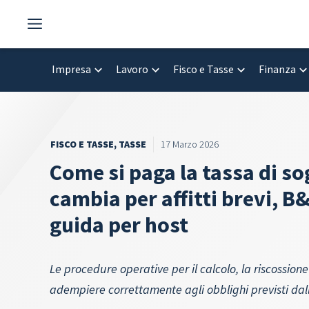
Vai
al
contenuto
Impresa
Lavoro
Fisco e Tasse
Finanza
FISCO E TASSE
,
TASSE
17 Marzo 2026
Come si paga la tassa di s
cambia per affitti brevi, B&
guida per host
Le procedure operative per il calcolo, la riscossion
adempiere correttamente agli obblighi previsti da