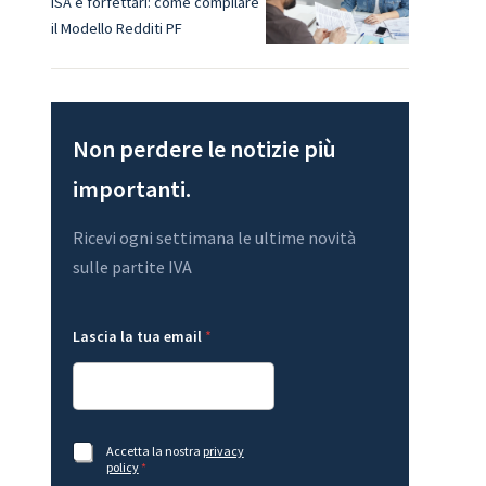
ISA e forfettari: come compilare
il Modello Redditi PF
Non perdere le notizie più
importanti.
Ricevi ogni settimana le ultime novità
sulle partite IVA
L
L
Lascia la tua email
*
a
a
y
s
o
c
u
i
t
a
e
e
m
m
A
Accetta la nostra
privacy
a
a
c
policy
*