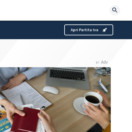
Searc
for:
Apri Partita Iva
Adv