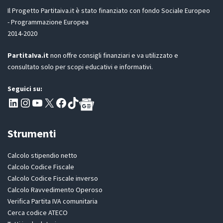
D
Il Progetto Partitaiva.it è stato finanziato con fondo Sociale Europeo
P
- Programmazione Europea
R
2014-2020
*
PartitaIva.it
non offre consigli finanziari e va utilizzato e
consultato solo per scopi educativi e informativi.
Seguici su:
Pagina LinkedIn PartitaIva
Instagram
Canale YouTube Evoluzione - Partitaiva.it
X
Segui PartitaIva su Facebook
TikTok
Strumenti
Calcolo stipendio netto
Calcolo Codice Fiscale
Calcolo Codice Fiscale inverso
Calcolo Ravvedimento Operoso
Verifica Partita IVA comunitaria
Cerca codice ATECO