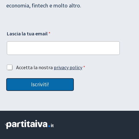
economia, fintech e molto altro.
G
Lascia la tua email
*
D
P
R
*
A
c
A
Accetta la nostra
privacy policy
*
c
c
e
c
t
Iscriviti!
e
t
t
a
t
z
a
i
z
o
i
n
o
e
n
e
G