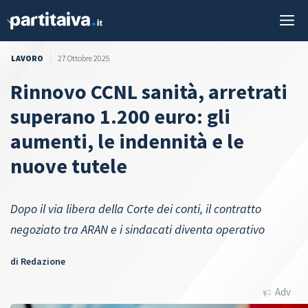
Vai
M
al
contenuto
LAVORO
27 Ottobre 2025
Rinnovo CCNL sanità, arretrati
superano 1.200 euro: gli
aumenti, le indennità e le
nuove tutele
Dopo il via libera della Corte dei conti, il contratto
negoziato tra ARAN e i sindacati diventa operativo
di
Redazione
Adv