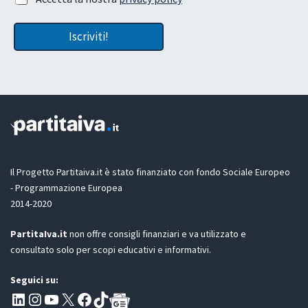
z
c
i
c
o
Iscriviti!
e
n
t
e
t
G
a
D
z
P
i
R
o
l
n
a
e
G
D
Il Progetto Partitaiva.it è stato finanziato con fondo Sociale Europeo
P
- Programmazione Europea
R
2014-2020
*
PartitaIva.it
non offre consigli finanziari e va utilizzato e
consultato solo per scopi educativi e informativi.
Seguici su:
Pagina LinkedIn PartitaIva
Instagram
Canale YouTube Evoluzione - Partitaiva.it
X
Segui PartitaIva su Facebook
TikTok