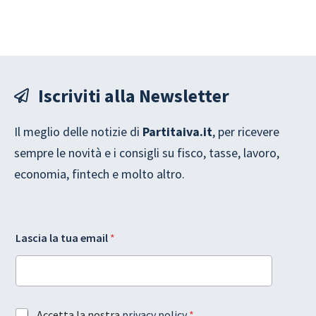
Iscriviti alla Newsletter
Il meglio delle notizie di
Partitaiva.it
, per ricevere
sempre le novità e i consigli su fisco, tasse, lavoro,
economia, fintech e molto altro.
A
Lascia la tua email
*
c
c
e
t
t
a
A
Accetta la nostra
privacy policy
*