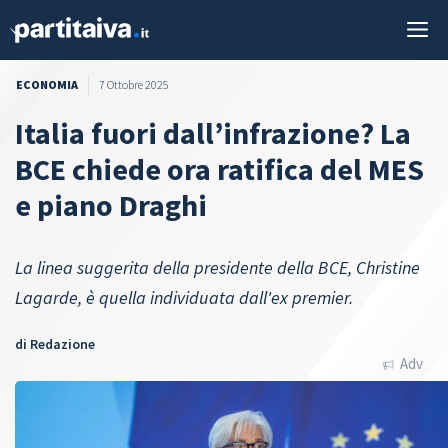
Vai
M
al
contenuto
ECONOMIA
7 Ottobre 2025
Italia fuori dall’infrazione? La
BCE chiede ora ratifica del MES
e piano Draghi
La linea suggerita della presidente della BCE, Christine
Lagarde, è quella individuata dall'ex premier.
di
Redazione
Adv