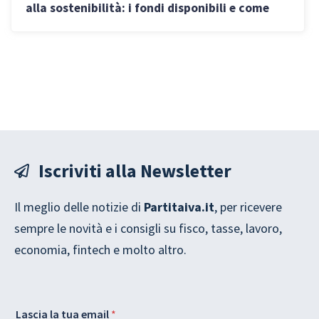
alla sostenibilità: i fondi disponibili e come
non perderli
Iscriviti alla Newsletter
Il meglio delle notizie di
Partitaiva.it
, per ricevere
sempre le novità e i consigli su fisco, tasse, lavoro,
economia, fintech e molto altro.
e
L
Lascia la tua email
*
m
a