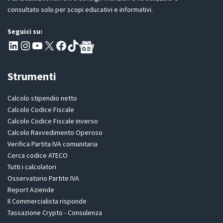
consultato solo per scopi educativi e informativi.
Seguici su:
Pagina LinkedIn PartitaIva
Instagram
Canale YouTube Evoluzione - Partitaiva.it
X
Segui PartitaIva su Facebook
TikTok
Strumenti
Calcolo stipendio netto
Calcolo Codice Fiscale
Calcolo Codice Fiscale inverso
Calcolo Ravvedimento Operoso
Verifica Partita IVA comunitaria
Cerca codice ATECO
Tutti i calcolatori
Osservatorio Partite IVA
Report Aziende
Il Commercialista risponde
Tassazione Crypto - Consulenza