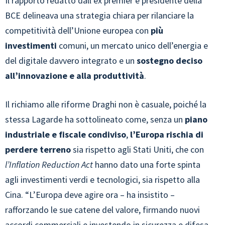
Il rapporto redatto dall’ex premier e presidente della
BCE delineava una strategia chiara per rilanciare la
competitività dell’Unione europea con
più
investimenti
comuni, un mercato unico dell’energia e
del digitale davvero integrato e un
sostegno deciso
all’innovazione e alla produttività
.
Il richiamo alle riforme Draghi non è casuale, poiché la
stessa Lagarde ha sottolineato come, senza un
piano
industriale e fiscale condiviso
,
l’Europa rischia di
perdere terreno
sia rispetto agli Stati Uniti, che con
l’Inflation Reduction Act
hanno dato una forte spinta
agli investimenti verdi e tecnologici, sia rispetto alla
Cina. “L’Europa deve agire ora – ha insistito –
rafforzando le sue catene del valore, firmando nuovi
accordi commerciali e investendo in sicurezza e difesa