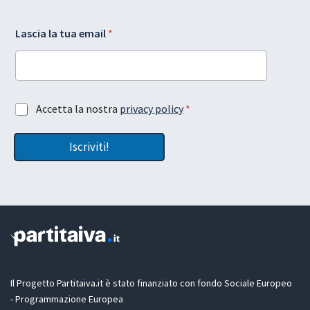
t
Lascia la tua email
*
u
a
L
a
s
*
c
A
Accetta la nostra
privacy policy
*
t
i
c
u
a
c
a
e
Iscriviti!
e
*
m
t
a
t
i
a
l
z
i
o
n
e
G
D
Il Progetto Partitaiva.it è stato finanziato con fondo Sociale Europeo
P
- Programmazione Europea
R