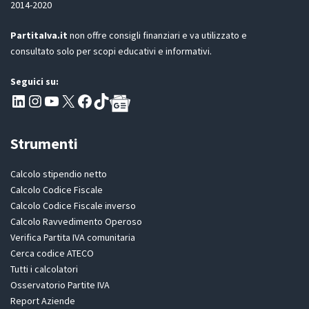
2014-2020
*
PartitaIva.it
non offre consigli finanziari e va utilizzato e
consultato solo per scopi educativi e informativi.
Seguici su:
Pagina LinkedIn PartitaIva
Instagram
Canale YouTube Evoluzione - Partitaiva.it
X
Segui PartitaIva su Facebook
TikTok
Strumenti
Calcolo stipendio netto
Calcolo Codice Fiscale
Calcolo Codice Fiscale inverso
Calcolo Ravvedimento Operoso
Verifica Partita IVA comunitaria
Cerca codice ATECO
Tutti i calcolatori
Osservatorio Partite IVA
Report Aziende