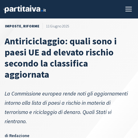
Vai
M
al
contenuto
IMPOSTE
,
RIFORME
11 Giugno 2025
Antiriciclaggio: quali sono i
paesi UE ad elevato rischio
secondo la classifica
aggiornata
La Commissione europea rende noti gli aggiornamenti
intorno alla lista di paesi a rischio in materia di
terrorismo e riciclaggio di denaro. Quali Stati vi
rientrano.
di
Redazione