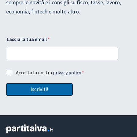
sempre le novità e i consigli su fisco, tasse, lavoro,
economia, fintech e molto altro.
L
l
Lascia la tua email
*
a
a
s
G
c
D
i
P
a
R
G
G
A
Accetta la nostra
privacy policy
*
D
D
c
P
P
c
R
R
Iscriviti!
e
e
t
m
t
a
a
i
z
l
i
o
n
e