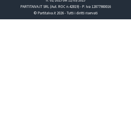
n. 01/2025 del 12/03/2025
PARTITAIVA.IT SRL (Aut. ROC n.42819) - P. Iva 12877980016
© PartitaIva.it 2026 - Tutti i diritti riservati