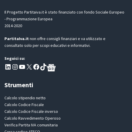
G
D
Il Progetto Partitaiva.it è stato finanziato con fondo Sociale Europeo
P
- Programmazione Europea
R
2014-2020
*
PartitaIva.it
non offre consigli finanziari e va utilizzato e
consultato solo per scopi educativi e informativi.
Seguici su:
Pagina LinkedIn PartitaIva
Instagram
Canale YouTube Evoluzione - Partitaiva.it
X
Segui PartitaIva su Facebook
TikTok
Strumenti
Calcolo stipendio netto
Calcolo Codice Fiscale
Calcolo Codice Fiscale inverso
Calcolo Ravvedimento Operoso
Verifica Partita IVA comunitaria
Cerca codice ATECO