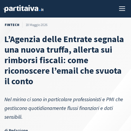
Vai
M
al
contenuto
FINTECH
18 Maggio 2026
L’Agenzia delle Entrate segnala
una nuova truffa, allerta sui
rimborsi fiscali: come
riconoscere l’email che svuota
il conto
Nel mirino ci sono in particolare professionisti e PMI che
gestiscono quotidianamente flussi finanziari e dati
sensibili.
di
Redazione