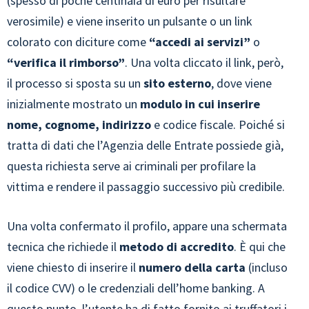
(spesso di poche centinaia di euro per risultare
verosimile) e viene inserito un pulsante o un link
colorato con diciture come
“accedi ai servizi”
o
“verifica il rimborso”
. Una volta cliccato il link, però,
il processo si sposta su un
sito esterno
, dove viene
inizialmente mostrato un
modulo in cui inserire
nome, cognome, indirizzo
e codice fiscale. Poiché si
tratta di dati che l’Agenzia delle Entrate possiede già,
questa richiesta serve ai criminali per profilare la
vittima e rendere il passaggio successivo più credibile.
Una volta confermato il profilo, appare una schermata
tecnica che richiede il
metodo di accredito
. È qui che
viene chiesto di inserire il
numero della carta
(incluso
il codice CVV) o le credenziali dell’home banking. A
questo punto, l’utente ha di fatto fornito ai truffatori i