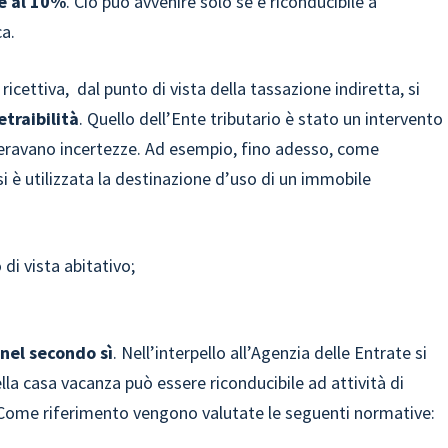
e al 10%
. Ciò può avvenire
solo se è riconducibile a
ca.
ricettiva, dal punto di vista della tassazione indiretta, si
etraibilità
. Quello dell’Ente tributario è stato un intervento
generavano incertezze. Ad esempio, fino adesso, come
si è utilizzata la destinazione d’uso di un immobile
 di vista abitativo;
 nel secondo sì
. Nell’interpello all’Agenzia delle Entrate si
della casa vacanza può essere riconducibile ad attività di
VA. Come riferimento vengono valutate le seguenti normative: