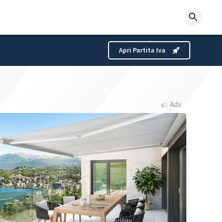
Searc
for:
Apri Partita Iva
Adv