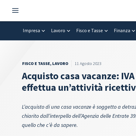
Vai
al
contenuto
Impresa
Lavoro
Fisco e Tasse
Finanza
FISCO E TASSE
,
LAVORO
11 Agosto 2023
Acquisto casa vacanze: IVA 
effettua un’attività ricetti
L’acquisto di una casa vacanze è soggetto a detra
chiarito dall’interpello dell’Agenzia delle Entrate 3
quello che c’è da sapere.