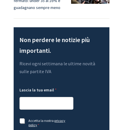
fermato: under 35 al 16% e
guadagnano sempre meno
Non perdere le notizie più
importanti.
Ricevi ogni settimana le ultime novità
sulle partite IVA
e
t
Lascia la tua email
*
m
u
a
a
i
L
l
a
G
s
D
c
P
i
A
Accetta la nostra
privacy
R
a
c
policy
*