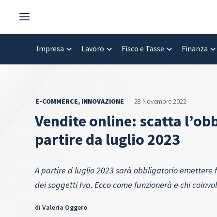
Vai
al
contenuto
Impresa
Lavoro
Fisco e Tasse
Finanza
E-COMMERCE
,
INNOVAZIONE
28 Novembre 2022
Vendite online: scatta l’obb
partire da luglio 2023
A partire d luglio 2023 sarà obbligatorio emettere 
dei soggetti Iva. Ecco come funzionerà e chi coinvo
di
Valeria Oggero