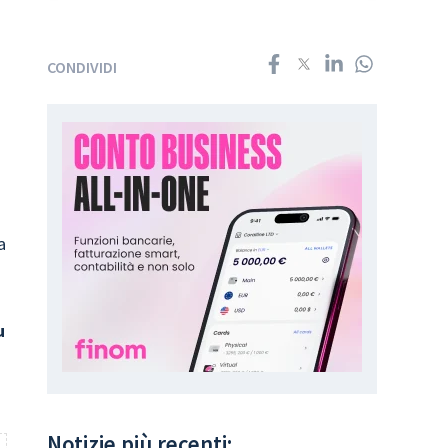
CONDIVIDI
a
a
u
Notizie più recenti: