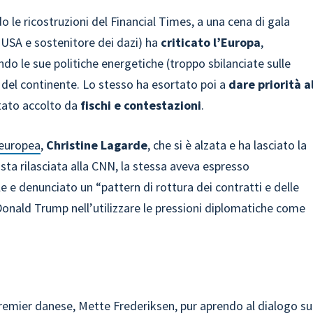
o le ricostruzioni del Financial Times, a una cena di gala
USA e sostenitore dei dazi) ha
criticato l’Europa
,
 le sue politiche energetiche (troppo sbilanciate sulle
le del continente. Lo stesso ha esortato poi a
dare priorità a
 stato accolto da
fischi e contestazioni
.
 europea
,
Christine Lagarde
, che si è alzata e ha lasciato la
ista rilasciata alla CNN, la stessa aveva espresso
 e denunciato un “pattern di rottura dei contratti e delle
i Donald Trump nell’utilizzare le pressioni diplomatiche come
 premier danese, Mette Frederiksen, pur aprendo al dialogo su