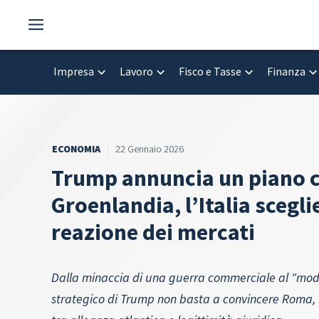
Vai
al
contenuto
Impresa
Lavoro
Fisco e Tasse
Finanza
ECONOMIA
22 Gennaio 2026
Trump annuncia un piano c
Groenlandia, l’Italia scegli
reazione dei mercati
Dalla minaccia di una guerra commerciale al "modello
strategico di Trump non basta a convincere Roma, i