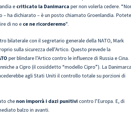
landia e
criticato la Danimarca
per non volerla cedere. “No
ono – ha dichiarato – è un posto chiamato Groenlandia. Potet
ire di no e
ce ne ricorderemo
“.
tro bilaterale con il segretario generale della NATO, Mark
roprio sulla sicurezza dell’Artico. Questo prevede la
NATO
per blindare l’Artico contro le influenze di Russia e Cina.
tanniche a Cipro (il cosiddetto “modello Cipro”). La Danimarc
derebbe agli Stati Uniti il controllo totale su porzioni di
ato che
non imporrà i dazi punitivi
contro l’Europa. E, di
ediato balzo in avanti.