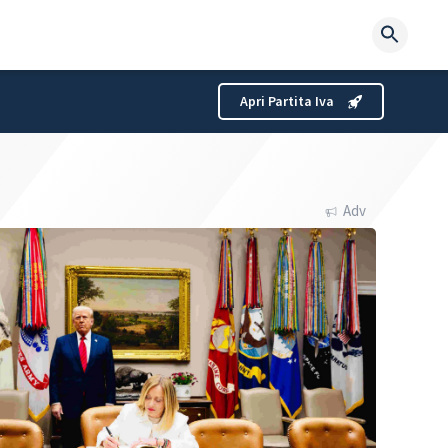
Searc
for:
Apri Partita Iva
Adv