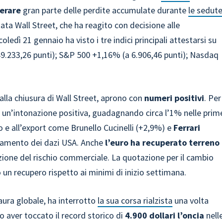
erare
gran parte delle perdite accumulate durante
le sedut
stata Wall Street, che ha reagito con decisione alle
ledì 21 gennaio ha visto i tre indici principali attestarsi su
.233,26 punti); S&P 500 +1,16% (a 6.906,46 punti); Nasdaq
 dalla chiusura di Wall Street, aprono con
numeri positivi
. Per
a un’intonazione positiva, guadagnando circa l’1% nelle prim
sso e all’export come Brunello Cucinelli (+2,9%) e
Ferrari
elamento dei dazi USA. Anche
l’euro ha recuperato terreno
ezione del rischio commerciale. La quotazione per il cambio
 un recupero rispetto ai minimi di inizio settimana.
ura globale, ha interrotto
la sua corsa rialzista
una volta
o aver toccato il record storico di
4.900 dollari l’oncia
nell