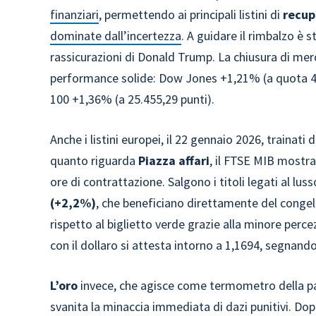
finanziari
, permettendo ai principali listini di
recup
dominate dall’incertezza
. A guidare il rimbalzo è 
rassicurazioni di Donald Trump. La chiusura di merco
performance solide: Dow Jones +1,21% (a quota 49
100 +1,36% (a 25.455,29 punti).
Anche i listini europei, il 22 gennaio 2026, trainati
quanto riguarda
Piazza affari
, il FTSE MIB mostr
ore di contrattazione. Salgono i titoli legati al lu
(+2,2%)
, che beneficiano direttamente del cong
rispetto al biglietto verde grazie alla minore perc
con il dollaro si attesta intorno a 1,1694, segnando
L’oro
invece, che agisce come termometro della pa
svanita la minaccia immediata di dazi punitivi. Dop