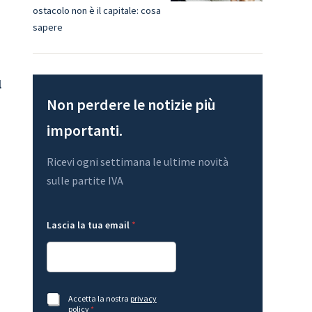
ostacolo non è il capitale: cosa
sapere
l
Non perdere le notizie più
importanti.
Ricevi ogni settimana le ultime novità
sulle partite IVA
L
e
Lascia la tua email
*
a
m
s
a
c
i
i
l
a
*
A
A
c
c
A
Accetta la nostra
privacy
c
c
c
policy
*