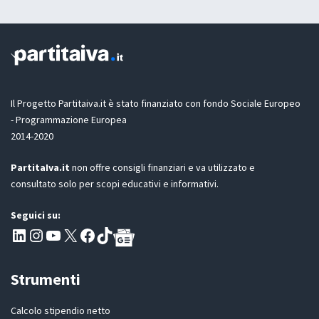
a
z
z
i
i
o
o
n
n
e
e
G
D
Il Progetto Partitaiva.it è stato finanziato con fondo Sociale Europeo
P
- Programmazione Europea
R
2014-2020
*
PartitaIva.it
non offre consigli finanziari e va utilizzato e
consultato solo per scopi educativi e informativi.
Seguici su:
Pagina LinkedIn PartitaIva
Instagram
Canale YouTube Evoluzione - Partitaiva.it
X
Segui PartitaIva su Facebook
TikTok
Strumenti
Calcolo stipendio netto