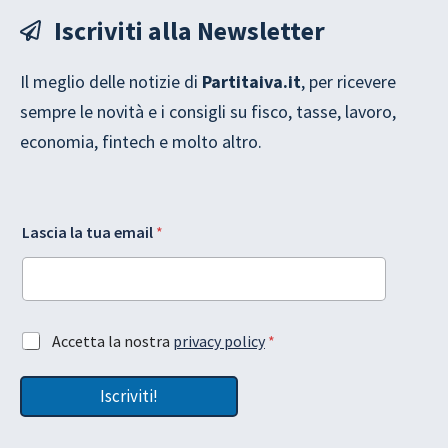
Iscriviti alla Newsletter
Il meglio delle notizie di
Partitaiva.it
, per ricevere
sempre le novità e i consigli su fisco, tasse, lavoro,
economia, fintech e molto altro.
t
e
Lascia la tua email
*
u
m
a
a
t
i
u
l
a
L
A
a
A
Accetta la nostra
privacy policy
*
c
s
c
c
c
c
e
i
Iscriviti!
e
t
a
t
t
l
t
a
a