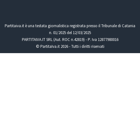
Partitaiva.it è una testata giornalistica registrata presso il Tribunale di Catania
n. 01/2025 del 12/03/2025
PARTITAIVA.IT SRL (Aut. ROC n.42819) - P. Iva 12877980016
© PartitaIva.it 2026 - Tutti i diritti riservati