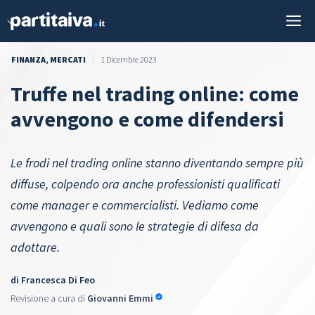
Vai
M
al
contenuto
FINANZA
,
MERCATI
1 Dicembre 2023
Truffe nel trading online: come
avvengono e come difendersi
Le frodi nel trading online stanno diventando sempre più
diffuse, colpendo ora anche professionisti qualificati
come manager e commercialisti. Vediamo come
avvengono e quali sono le strategie di difesa da
adottare.
di
Francesca Di Feo
Revisione a cura di
Giovanni Emmi