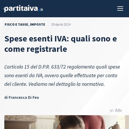
Vai
M
al
contenuto
FISCO E TASSE
,
IMPOSTE
29 Aprile 2024
Spese esenti IVA: quali sono e
come registrarle
L'articolo 15 del D.P.R. 633/72 regolamenta quali spese
sono esenti da IVA, ovvero quelle effettuate per conto
del cliente. Vediamo nel dettaglio la normativa.
di
Francesca Di Feo
Adv