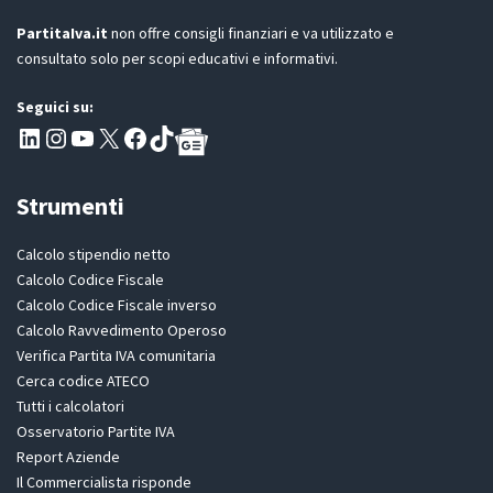
PartitaIva.it
non offre consigli finanziari e va utilizzato e
consultato solo per scopi educativi e informativi.
Seguici su:
Pagina LinkedIn PartitaIva
Instagram
Canale YouTube Evoluzione - Partitaiva.it
X
Segui PartitaIva su Facebook
TikTok
Strumenti
Calcolo stipendio netto
Calcolo Codice Fiscale
Calcolo Codice Fiscale inverso
Calcolo Ravvedimento Operoso
Verifica Partita IVA comunitaria
Cerca codice ATECO
Tutti i calcolatori
Osservatorio Partite IVA
Report Aziende
Il Commercialista risponde