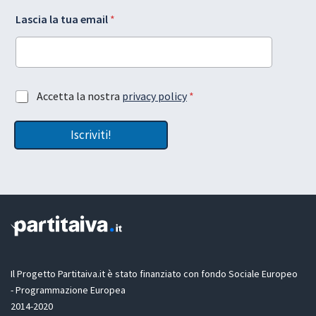
e
Lascia la tua email
*
m
a
i
l
G
l
D
A
Accetta la nostra
privacy policy
*
a
P
c
*
R
c
l
L
Iscriviti!
e
a
a
t
y
t
o
a
u
z
t
i
o
n
e
G
D
Il Progetto Partitaiva.it è stato finanziato con fondo Sociale Europeo
P
- Programmazione Europea
R
2014-2020
*