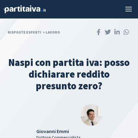
Vai
M
al
contenuto
RISPOSTE ESPERTI
>
LAVORO
Naspi con partita iva: posso
dichiarare reddito
presunto zero?
Giovanni Emmi
Dottore Commercialista