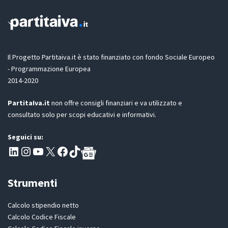
Il Progetto Partitaiva.it è stato finanziato con fondo Sociale Europeo
- Programmazione Europea
2014-2020
PartitaIva.it
non offre consigli finanziari e va utilizzato e
consultato solo per scopi educativi e informativi.
Seguici su:
Pagina LinkedIn PartitaIva
Instagram
Canale YouTube Evoluzione - Partitaiva.it
X
Segui PartitaIva su Facebook
TikTok
Strumenti
Calcolo stipendio netto
Calcolo Codice Fiscale