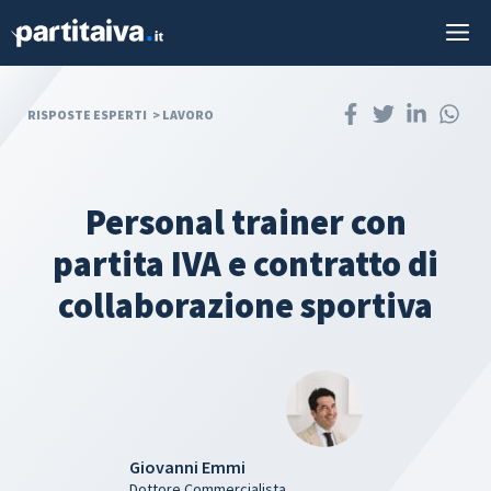
Vai
M
al
contenuto
RISPOSTE ESPERTI
>
LAVORO
Personal trainer con
partita IVA e contratto di
collaborazione sportiva
Giovanni Emmi
Dottore Commercialista