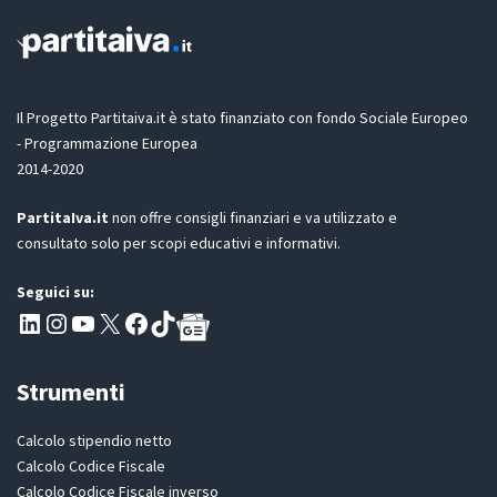
Il Progetto Partitaiva.it è stato finanziato con fondo Sociale Europeo
- Programmazione Europea
2014-2020
PartitaIva.it
non offre consigli finanziari e va utilizzato e
consultato solo per scopi educativi e informativi.
Seguici su:
Pagina LinkedIn PartitaIva
Instagram
Canale YouTube Evoluzione - Partitaiva.it
X
Segui PartitaIva su Facebook
TikTok
Strumenti
Calcolo stipendio netto
Calcolo Codice Fiscale
Calcolo Codice Fiscale inverso