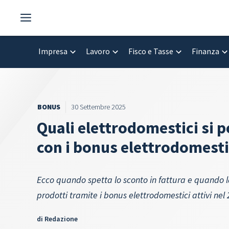
Vai
al
contenuto
Impresa
Lavoro
Fisco e Tasse
Finanza
BONUS
30 Settembre 2025
Quali elettrodomestici si 
con i bonus elettrodomesti
Ecco quando spetta lo sconto in fattura e quando l
prodotti tramite i bonus elettrodomestici attivi nel
di
Redazione