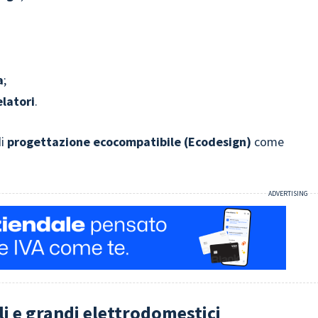
a
;
elatori
.
di
progettazione ecocompatibile (Ecodesign)
come
i e grandi elettrodomestici