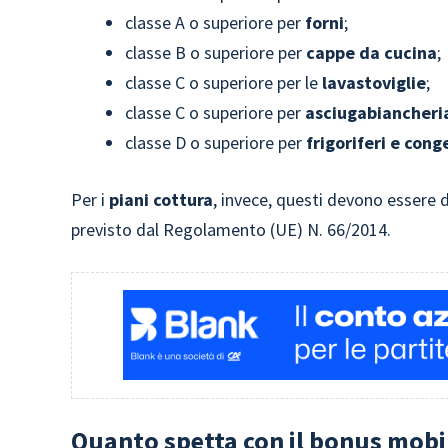
classe A o superiore per
forni
;
classe B o superiore per
cappe da cucina
;
classe C o superiore per le
lavastoviglie
;
classe C o superiore per
asciugabiancheri
classe D o superiore per
frigoriferi e cong
Per i
piani cottura
, invece, questi devono essere 
previsto dal Regolamento (UE) N. 66/2014.
Quanto spetta con il bonus mobil