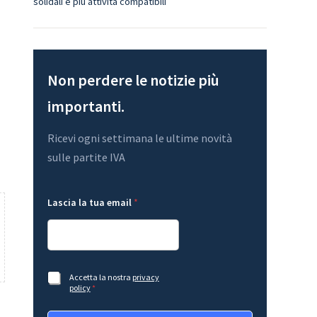
solidali e più attività compatibili
Non perdere le notizie più
importanti.
Ricevi ogni settimana le ultime novità
sulle partite IVA
A
e
Lascia la tua email
*
c
m
c
a
e
i
t
l
t
*
a
L
z
a
A
Accetta la nostra
privacy
i
s
c
policy
*
o
c
c
n
i
e