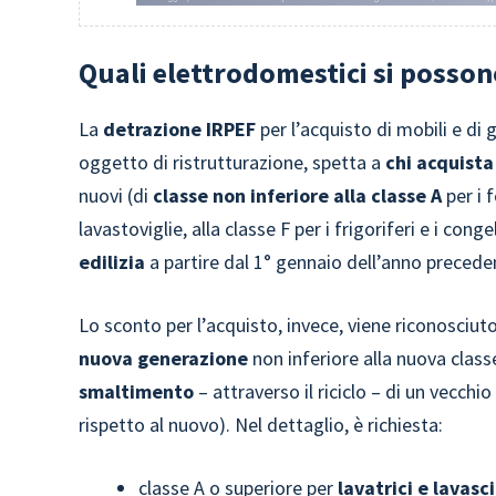
Quali elettrodomestici si posson
La
detrazione IRPEF
per l’acquisto di mobili e di
oggetto di ristrutturazione, spetta a
chi acquista
nuovi (di
classe non inferiore alla classe A
per i 
lavastoviglie, alla classe F per i frigoriferi e i cong
edilizia
a partire dal 1° gennaio dell’anno preceden
Lo sconto per l’acquisto, invece, viene riconosciut
nuova generazione
non inferiore alla nuova class
smaltimento
– attraverso il riciclo – di un vecchi
rispetto al nuovo). Nel dettaglio, è richiesta:
classe A o superiore per
lavatrici e lavasc