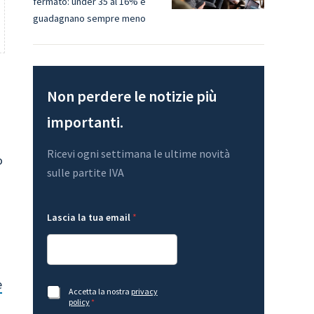
fermato: under 35 al 16% e
guadagnano sempre meno
Non perdere le notizie più
importanti.
Ricevi ogni settimana le ultime novità
o
sulle partite IVA
L
l
Lascia la tua email
*
a
a
s
L
c
a
i
s
a
c
*
i
e
*
a
A
Accetta la nostra
privacy
t
c
policy
*