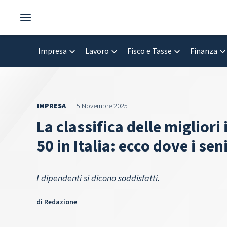
Vai
al
contenuto
Impresa
Lavoro
Fisco e Tasse
Finanza
IMPRESA
5 Novembre 2025
La classifica delle migliori
50 in Italia: ecco dove i se
I dipendenti si dicono soddisfatti.
di
Redazione