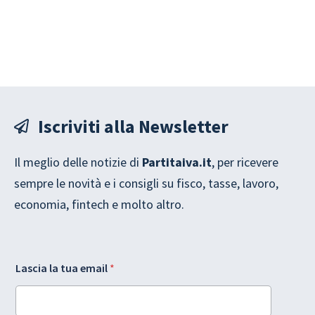
Iscriviti alla Newsletter
Il meglio delle notizie di
Partitaiva.it
, per ricevere
sempre le novità e i consigli su fisco, tasse, lavoro,
economia, fintech e molto altro.
A
Lascia la tua email
*
c
c
e
t