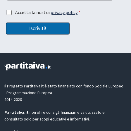
t
a
A
Accetta la nostra
privacy policy
*
z
c
i
c
o
Iscriviti!
e
n
t
e
t
G
a
D
z
P
i
R
o
L
n
a
e
s
G
c
D
Il Progetto Partitaiva.it è stato finanziato con fondo Sociale Europeo
i
P
a
- Programmazione Europea
R
2014-2020
*
PartitaIva.it
non offre consigli finanziari e va utilizzato e
consultato solo per scopi educativi e informativi.