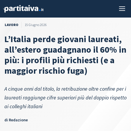
Vai
M
al
contenuto
LAVORO
15 Giugno 2026
L’Italia perde giovani laureati,
all’estero guadagnano il 60% in
più: i profili più richiesti (e a
maggior rischio fuga)
A cinque anni dal titolo, la retribuzione oltre confine per i
laureati raggiunge cifre superiori più del doppio rispetto
ai colleghi italiani
di
Redazione