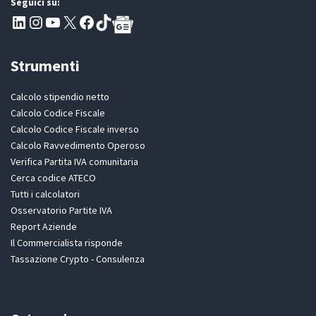
Seguici su:
Pagina LinkedIn PartitaIva
Instagram
Canale YouTube Evoluzione - Partitaiva.it
X
Segui PartitaIva su Facebook
TikTok
Strumenti
Calcolo stipendio netto
Calcolo Codice Fiscale
Calcolo Codice Fiscale inverso
Calcolo Ravvedimento Operoso
Verifica Partita IVA comunitaria
Cerca codice ATECO
Tutti i calcolatori
Osservatorio Partite IVA
Report Aziende
Il Commercialista risponde
Tassazione Crypto - Consulenza