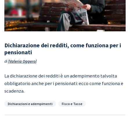
Dichiarazione dei redditi, come funziona per i
pensionati
di
Valeria Oggero
La dichiarazione dei redditi è un adempimento talvolta
obbligatorio anche per i pensionati: ecco come funziona e
scadenza.
Categorie
Dichiarazioni e adempimenti
Fisco e Tasse