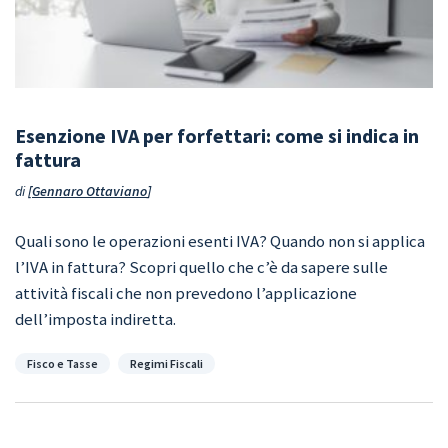
Esenzione IVA per forfettari: come si indica in
fattura
di
Gennaro Ottaviano
Quali sono le operazioni esenti IVA? Quando non si applica
l’IVA in fattura? Scopri quello che c’è da sapere sulle
attività fiscali che non prevedono l’applicazione
dell’imposta indiretta.
Categorie
Fisco e Tasse
Regimi Fiscali