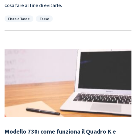
cosa fare al fine di evitarle.
Categorie
Fisco e Tasse
Tasse
Modello 730: come funziona il Quadro K e