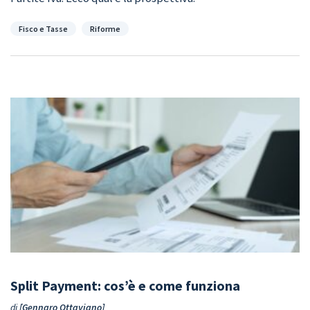
Categorie
Fisco e Tasse
Riforme
Split Payment: cos’è e come funziona
di
Gennaro Ottaviano