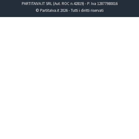
PARTITAIVA.IT SRL (Aut. ROC n.42819) - P. Iva 12877980016
© PartitaIva.it 2026 - Tutti i diritti riservati