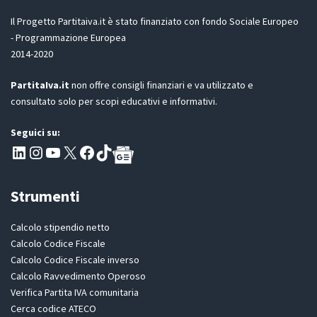
G
m
D
Il Progetto Partitaiva.it è stato finanziato con fondo Sociale Europeo
a
P
i
- Programmazione Europea
R
l
2014-2020
*
PartitaIva.it
non offre consigli finanziari e va utilizzato e
consultato solo per scopi educativi e informativi.
Seguici su:
Pagina LinkedIn PartitaIva
Instagram
Canale YouTube Evoluzione - Partitaiva.it
X
Segui PartitaIva su Facebook
TikTok
Strumenti
Calcolo stipendio netto
Calcolo Codice Fiscale
Calcolo Codice Fiscale inverso
Calcolo Ravvedimento Operoso
Verifica Partita IVA comunitaria
Cerca codice ATECO