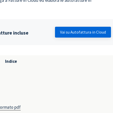
ega a Fatture in Cloud ed elabora le autofatture in
Vai su Autofattura in Cloud
atture incluse
Indice
 formato pdf