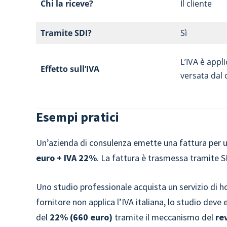
Chi la riceve?
Il cliente
Tramite SDI?
Sì
L’IVA è appl
Effetto sull’IVA
versata dal 
Esempi pratici
Un’azienda di consulenza emette una fattura per un
euro + IVA 22%
. La fattura è trasmessa tramite SD
Uno studio professionale acquista un servizio di h
fornitore non applica l’IVA italiana, lo studio dev
del
22% (660 euro)
tramite il meccanismo del
re