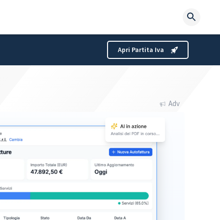
Searc
for:
Apri Partita Iva
Adv