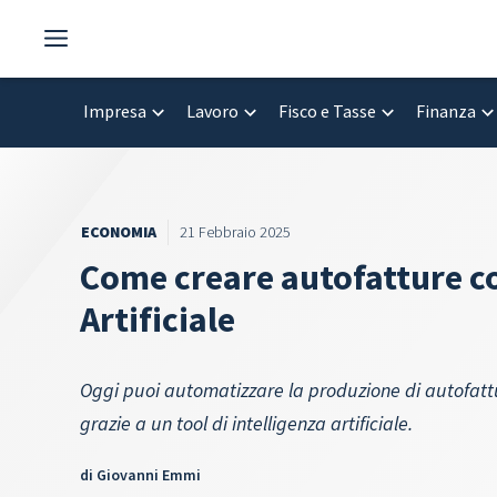
Vai
al
contenuto
Impresa
Lavoro
Fisco e Tasse
Finanza
ECONOMIA
21 Febbraio 2025
Come creare autofatture co
Artificiale
Oggi puoi automatizzare la produzione di autofattu
grazie a un tool di intelligenza artificiale.
di
Giovanni Emmi