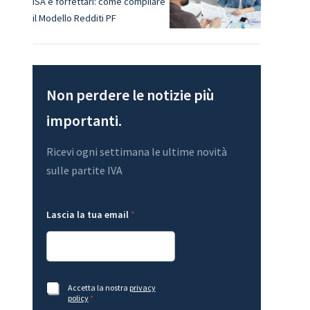
ISA e forfettari: come compilare
il Modello Redditi PF
Non perdere le notizie più
importanti.
Ricevi ogni settimana le ultime novità
sulle partite IVA
L
A
Lascia la tua email
*
a
c
y
c
o
e
u
t
t
t
L
a
a
z
A
Accetta la nostra
privacy
y
i
c
policy
*