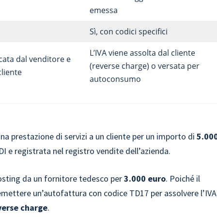
emessa
Sì, con codici specifici
L’IVA viene assolta dal cliente
icata dal venditore e
(reverse charge) o versata per
cliente
autoconsumo
a prestazione di servizi a un cliente per un importo di
5.00
I e registrata nel registro vendite dell’azienda.
osting da un fornitore tedesco per
3.000 euro
. Poiché il
e emettere un’autofattura con codice TD17 per assolvere l’IVA
verse charge
.