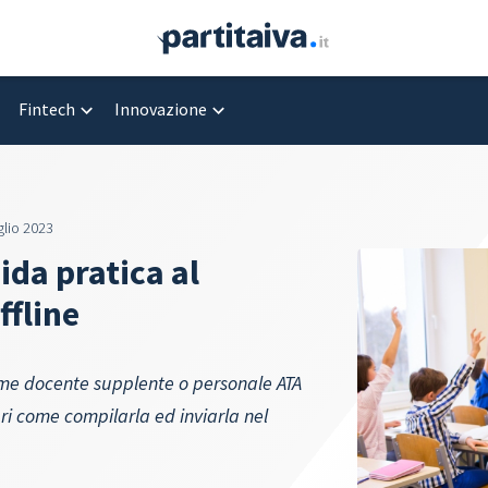
Fintech
Innovazione
glio 2023
da pratica al
ffline
me docente supplente o personale ATA
ri come compilarla ed inviarla nel