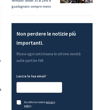
fermato: under 35 al 16% e
guadagnano sempre meno
Non perdere le notizie più
importanti.
Ricevi ogni settimana le ultime novità
e
sulle partite IVA
A
*
Lascia la tua email
*
c
A
c
c
e
c
a
t
e
t
t
a
t
z
a
A
Accetta la nostra
privacy
i
z
c
policy
*