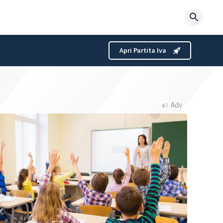
Searc
for:
Apri Partita Iva
Adv