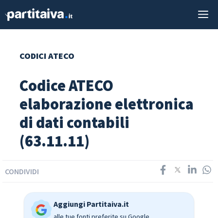
Vai
M
al
contenuto
CODICI ATECO
Codice ATECO
elaborazione elettronica
di dati contabili
(63.11.11)
CONDIVIDI
Aggiungi Partitaiva.it
alle tue fonti preferite su Google