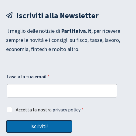
Iscriviti alla Newsletter
Il meglio delle notizie di
Partitaiva.it
, per ricevere
sempre le novità e i consigli su fisco, tasse, lavoro,
economia, fintech e molto altro.
Lascia la tua email
*
G
A
Accetta la nostra
privacy policy
*
D
c
P
c
R
Iscriviti!
e
*
t
A