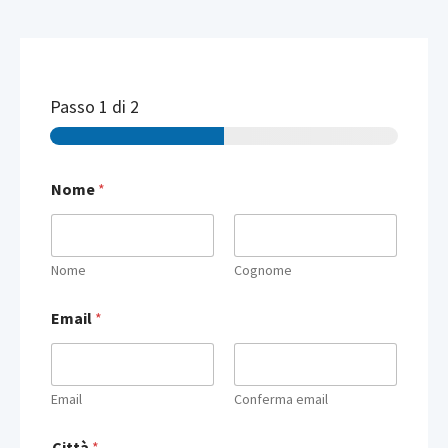
Passo
1
di 2
*
Nome
*
L
a
y
o
u
Nome
Cognome
t
Email
*
Email
Conferma email
Città
*