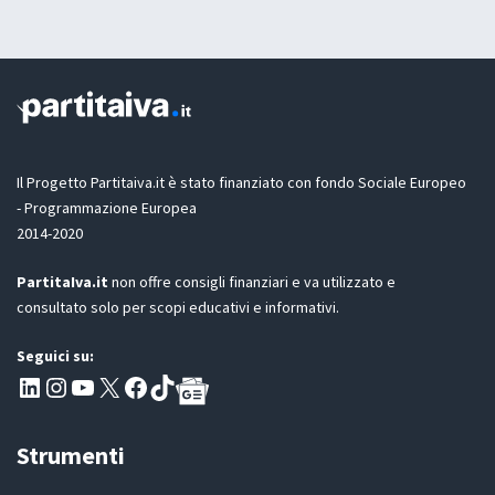
t
c
a
c
z
e
i
t
o
t
n
a
e
z
G
i
D
o
Il Progetto Partitaiva.it è stato finanziato con fondo Sociale Europeo
P
n
- Programmazione Europea
R
e
2014-2020
*
PartitaIva.it
non offre consigli finanziari e va utilizzato e
consultato solo per scopi educativi e informativi.
Seguici su:
Pagina LinkedIn PartitaIva
Instagram
Canale YouTube Evoluzione - Partitaiva.it
X
Segui PartitaIva su Facebook
TikTok
Strumenti